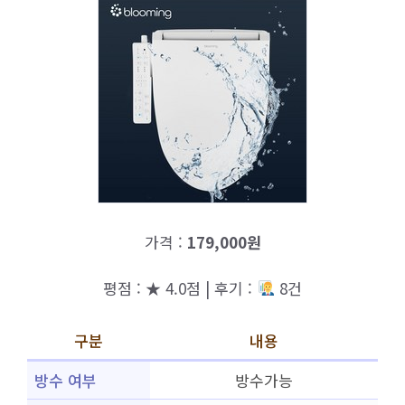
가격 :
179,000원
평점 : ★ 4.0점 | 후기 :
8건
구분
내용
방수 여부
방수가능