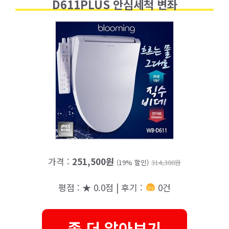
D611PLUS 안심세척 변좌
가격 :
251,500원
(19% 할인)
314,300원
평점 : ★ 0.0점 | 후기 :
0건
좀 더 알아보기