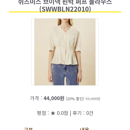
쉬즈미스 브이넥 핀턱 퍼프 블라우스
(SWWBLN22010)
가격 :
44,000원
(20% 할인)
55,000원
평점 : ★ 0.0점 | 후기 : 0건
구분
내용