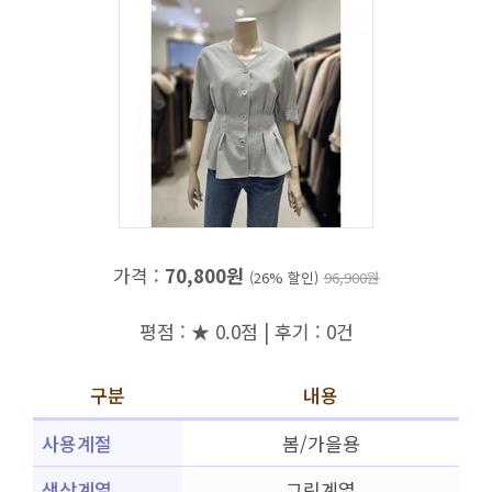
가격 :
70,800원
(26% 할인)
96,900원
평점 : ★ 0.0점 | 후기 : 0건
구분
내용
사용계절
봄/가을용
색상계열
그린계열