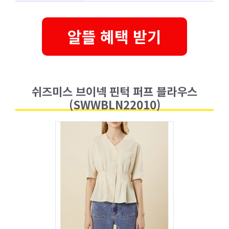
알뜰 혜택 받기
쉬즈미스 브이넥 핀턱 퍼프 블라우스
(SWWBLN22010)