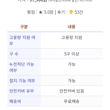
(즉시할인가39% 할인)
62,700원
평점 : ★ 5.0점 | 후기 :
‍‍ 53건
구분
내용
고용량 지원 여
고용량 지원
부
구 수
5구 이상
누전차단 가능
가능
여부
접지 기능 여부
가능
안전커버 유무
안전커버 있음
배송비
무료배송