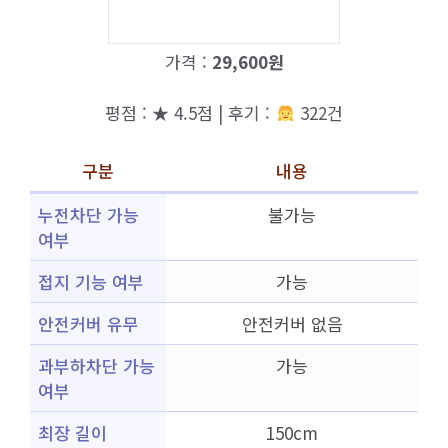
가격 :
29,600원
평점 : ★ 4.5점 | 후기 :
322건
구분
내용
누전차단 가능
불가능
여부
접지 기능 여부
가능
안전커버 유무
안전커버 없음
과부하차단 가능
가능
여부
최장 길이
150cm