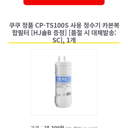
쿠쿠 정품 CP-TS100S 사용 정수기 카본복
합필터 [HJ솔B 증정] [품절 시 대체발송:
SC], 1개
가격 :
28,300원