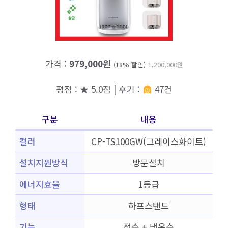
가격 :
979,000원
(18% 할인)
1,200,000원
평점 : ★ 5.0점 | 후기 :
47건
구분
내용
컬러
CP-TS100GW(그레이스화이트)
설치지원방식
방문설치
에너지효율
1등급
형태
하프스탠드
기능
정수 + 냉온수