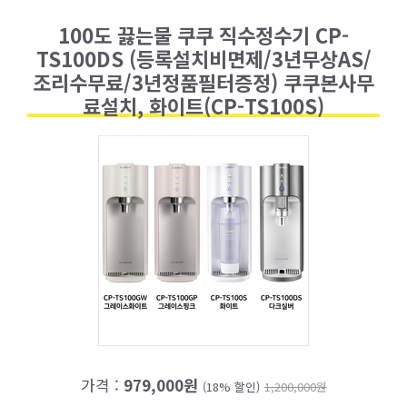
100도 끓는물 쿠쿠 직수정수기 CP-
TS100DS (등록설치비면제/3년무상AS/
조리수무료/3년정품필터증정) 쿠쿠본사무
료설치, 화이트(CP-TS100S)
가격 :
979,000원
(18% 할인)
1,200,000원