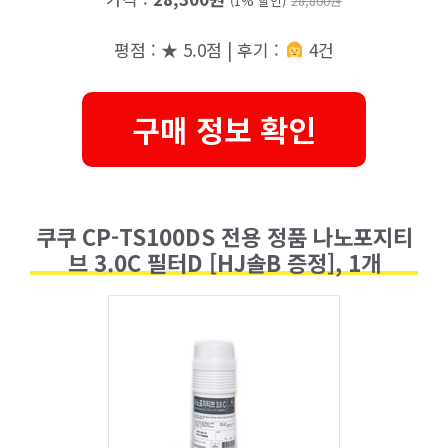
(1% 할인)
28,800원
평점 : ★ 5.0점 | 후기 :
4건
구매 정보 확인
쿠쿠 CP-TS100DS 전용 정품 나노포지티
브 3.0C 필터D [HJ솔B 증정], 1개