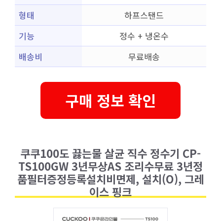
형태
하프스탠드
기능
정수 + 냉온수
배송비
무료배송
구매 정보 확인
쿠쿠100도 끓는물 살균 직수 정수기 CP-
TS100GW 3년무상AS 조리수무료 3년정
품필터증정등록설치비면제, 설치(O), 그레
이스 핑크