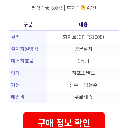
평점 : ★ 5.0점 | 후기 :
47건
구분
내용
컬러
화이트(CP-TS100S)
설치지원방식
방문설치
에너지효율
1등급
형태
하프스탠드
기능
정수 + 냉온수
배송비
무료배송
구매 정보 확인