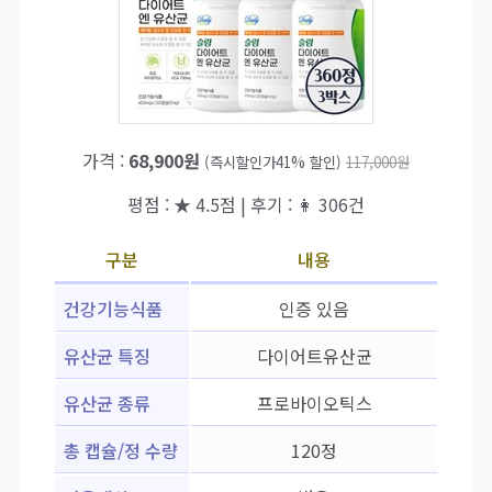
가격 :
68,900원
(즉시할인가41% 할인)
117,000원
평점 : ★ 4.5점 | 후기 : 👩 306건
구분
내용
건강기능식품
인증 있음
유산균 특징
다이어트유산균
유산균 종류
프로바이오틱스
총 캡슐/정 수량
120정