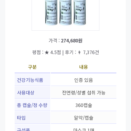
가격 :
274,680원
평점 : ★ 4.5점 | 후기 : 👨‍‍ 7,376건
구분
내용
건강기능식품
인증 있음
사용대상
전연령/성별 섭취 가능
총 캡슐/정 수량
360캡슐
타입
알약/캡슐
구성품
마스크 1매