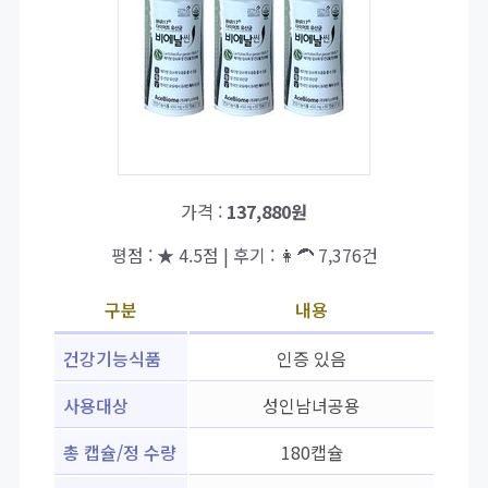
가격 :
137,880원
평점 : ★ 4.5점 | 후기 : 👩‍🦱 7,376건
구분
내용
건강기능식품
인증 있음
사용대상
성인남녀공용
총 캡슐/정 수량
180캡슐