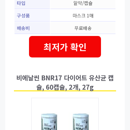
타입
알약/캡슐
구성품
마스크 1매
배송비
무료배송
최저가 확인
비에날씬 BNR17 다이어트 유산균 캡
슐, 60캡슐, 2개, 27g