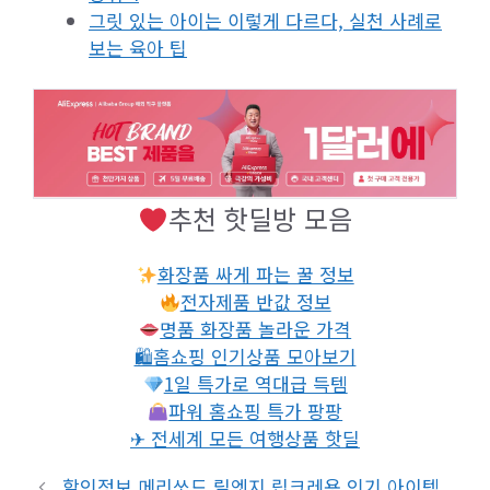
그릿 있는 아이는 이렇게 다르다, 실천 사례로
보는 육아 팁
추천 핫딜방 모음
화장품 싸게 파는 꿀 정보
전자제품 반값 정보
명품 화장품 놀라운 가격
🛍홈쇼핑 인기상품 모아보기
1일 특가로 역대급 득템
파워 홈쇼핑 특가 팡팡
✈ 전세계 모든 여행상품 핫딜
할인정보 메리쏘드 릴엣지 립크레용 인기 아이템