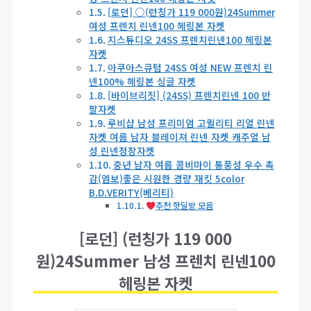
[로던] ○(런칭가 119 000원)24Summer
여성 프렌치 린넨100 헤링본 자켓
지스튜디오 24SS 프렌치린넨100 헤링본
자켓
아쿠아스큐텀 24SS 여성 NEW 프렌치 린
넨100% 헤링본 싱글 자켓
[바이브리짓] (24SS) 프렌치린넨 100 반
팔자켓
루비샵 남성 프리미엄 고퀼리티 리얼 린넨
자켓 여름 남자 블레이져 린넨 자켓 캐주얼 남
성 린넨정장자켓
중년 남자 여름 콤비마이 통풍성 우수 촉
감(엠보)좋은 시원한 경량 재킷 5color
B.D.VERITY(베리티)
추천 핫딜방 모음
[로던] (런칭가 119 000
원)24Summer 남성 프렌치 린넨100
헤링본 자켓