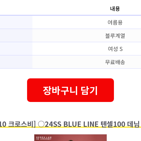
내용
여름용
블루계열
여성 S
무료배송
장바구니 담기
10 크로스비] ○24SS BLUE LINE 텐셀100 데님