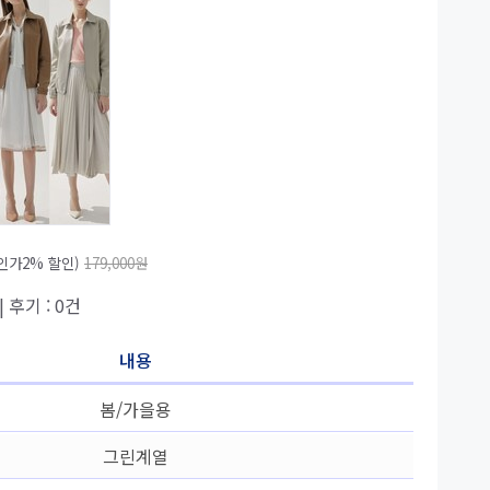
인가2% 할인)
179,000원
| 후기 : 0건
내용
봄/가을용
그린계열