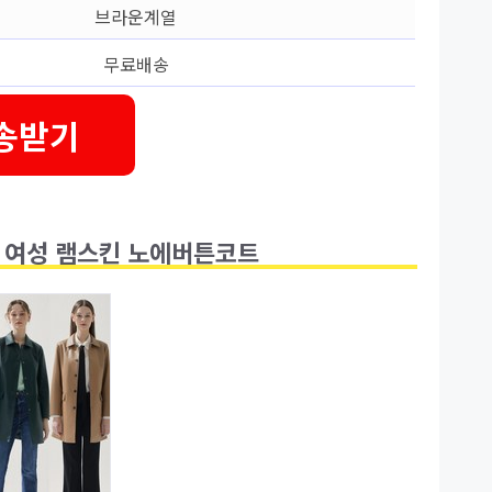
브라운계열
무료배송
송받기
S 여성 램스킨 노에버튼코트