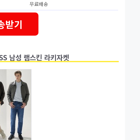
무료배송
송받기
4SS 남성 램스킨 라키자켓