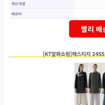
색상계열
배송비
빨리 배
[KT알파쇼핑]헤스티지 24S