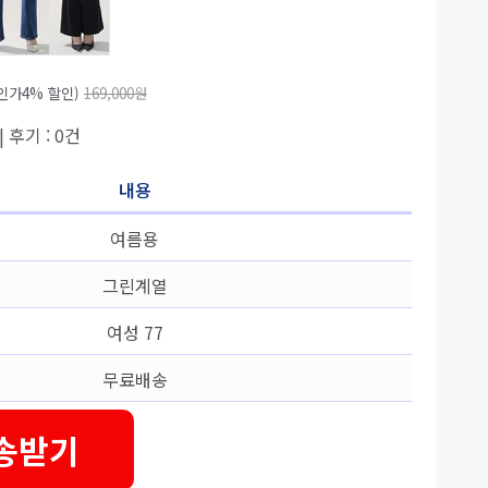
인가4% 할인)
169,000원
| 후기 : 0건
내용
여름용
그린계열
여성 77
무료배송
송받기