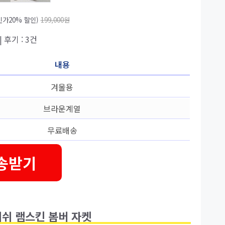
가20% 할인)
199,000원
| 후기 : 3건
내용
겨울용
브라운계열
무료배송
송받기
리티쉬 램스킨 봄버 자켓