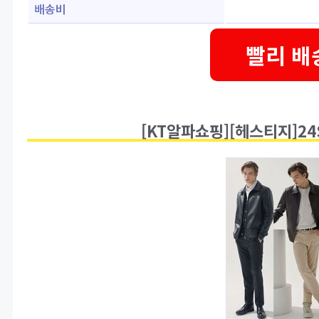
배송비
빨리 배
[KT알파쇼핑][헤스티지]2