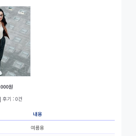
,000원
| 후기 : 0건
내용
여름용