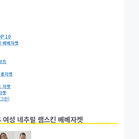
P 10
킨 베베자켓
켓
코트
 롱자켓
드 자켓
 자켓
그린)
SS 여성 네추럴 램스킨 베베자켓