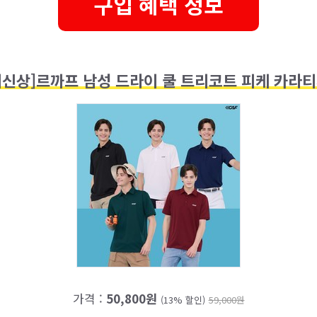
구입 혜택 정보
 최신상]르까프 남성 드라이 쿨 트리코트 피케 카라티
가격 :
50,800원
(13% 할인)
59,000원