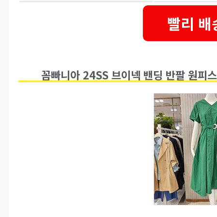
빨리 배
꼼빠니아 24SS 브이넥 밴딩 반팔 원피스