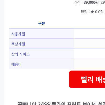
가격 :
89,000원
(7
평점 : ★ 0.0점 
구분
사용계절
색상계열
상의 사이즈
배송비
빨리 배
꼼빠니아 24SS 플라워 프린트 브이넥 쉬폰