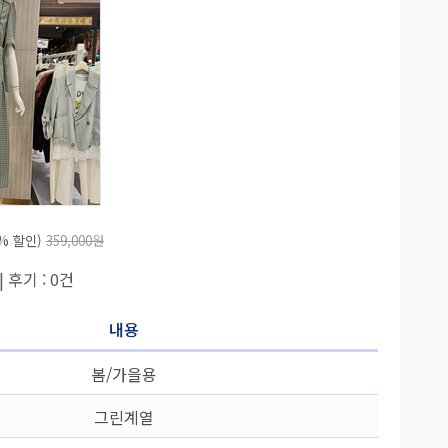
7% 할인)
359,000원
| 후기 : 0건
내용
봄/가을용
그린계열