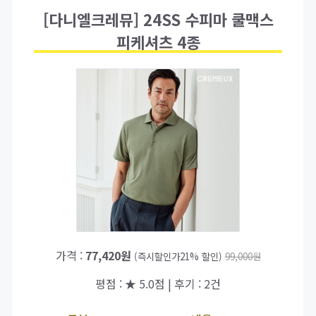
[다니엘크레뮤] 24SS 수피마 쿨맥스
피케셔츠 4종
가격 :
77,420원
(즉시할인가21% 할인)
99,000원
평점 : ★ 5.0점 | 후기 : 2건