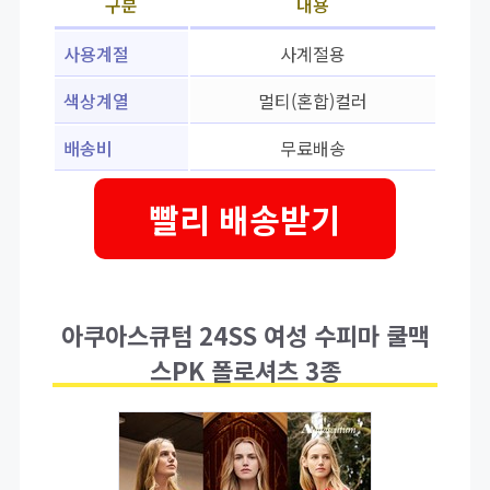
구분
내용
사용계절
사계절용
색상계열
멀티(혼합)컬러
배송비
무료배송
빨리 배송받기
아쿠아스큐텀 24SS 여성 수피마 쿨맥
스PK 폴로셔츠 3종