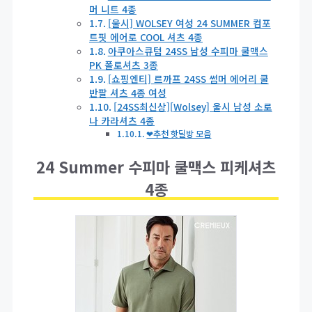
머 니트 4종
[울시] WOLSEY 여성 24 SUMMER 컴포
트핏 에어로 COOL 셔츠 4종
아쿠아스큐텀 24SS 남성 수피마 쿨맥스
PK 폴로셔츠 3종
[쇼핑엔티] 르까프 24SS 썸머 에어리 쿨
반팔 셔츠 4종 여성
[24SS최신상][Wolsey] 울시 남성 소로
나 카라셔츠 4종
❤추천 핫딜방 모음
24 Summer 수피마 쿨맥스 피케셔츠
4종