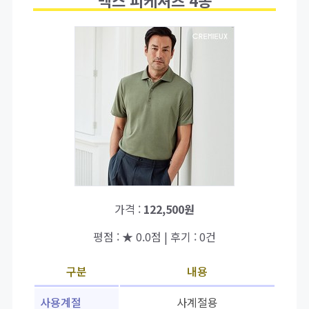
맥스 피케셔츠 4종
가격 :
122,500원
평점 : ★ 0.0점 | 후기 : 0건
구분
내용
사용계절
사계절용