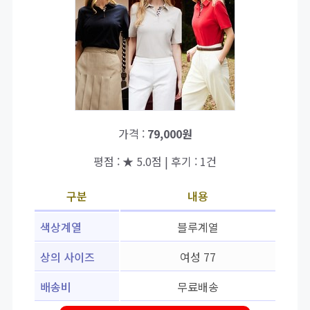
가격 :
79,000원
평점 : ★ 5.0점 | 후기 : 1건
구분
내용
색상계열
블루계열
상의 사이즈
여성 77
배송비
무료배송