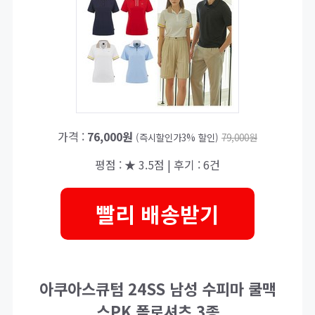
가격 :
76,000원
(즉시할인가3% 할인)
79,000원
평점 : ★ 3.5점 | 후기 : 6건
빨리 배송받기
아쿠아스큐텀 24SS 남성 수피마 쿨맥
스PK 폴로셔츠 3종