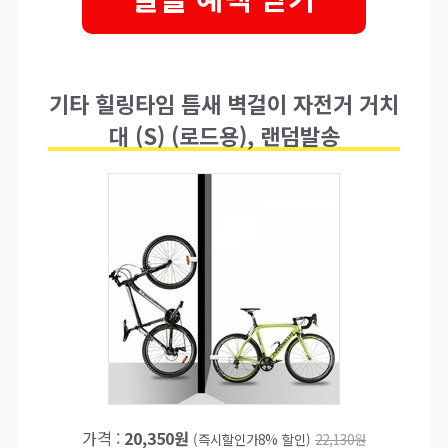
기타 힐링타임 틈새 벽걸이 자전거 거치
대 (S) (로드용), 랜덤발송
가격 :
20,350원
(즉시할인가8% 할인)
22,130원