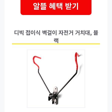
알뜰 혜택 받기
디빅 접이식 벽걸이 자전거 거치대, 블
랙