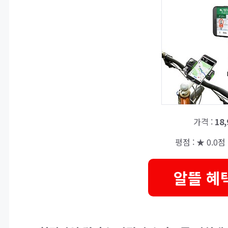
가격 :
18
평점 : ★ 0.0점 
알뜰 혜