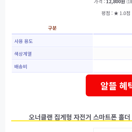
가격 :
12,800원
(1
평점 : ★ 1.0점 
구분
사용 용도
색상계열
배송비
알뜰 혜
오너클랜 집게형 자전거 스마트폰 홀더 