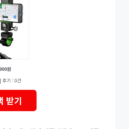
,900원
| 후기 : 0건
택 받기