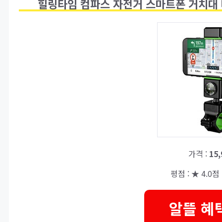
힐링타임 컴파스 자전거 스마트폰 거치대 
가격 :
15
평점 : ★ 4.0점 
알뜰 혜