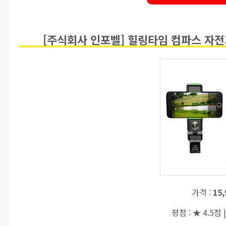
[주식회사 인포벨] 힐링타임 컴파스 자전
가격 :
15
평점 : ★ 4.5점 