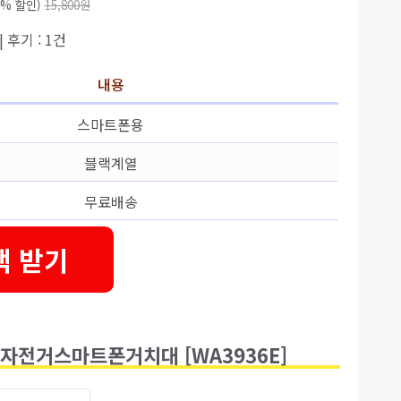
8% 할인)
15,800원
| 후기 : 1건
내용
스마트폰용
블랙계열
무료배송
택 받기
자전거스마트폰거치대 [WA3936E]