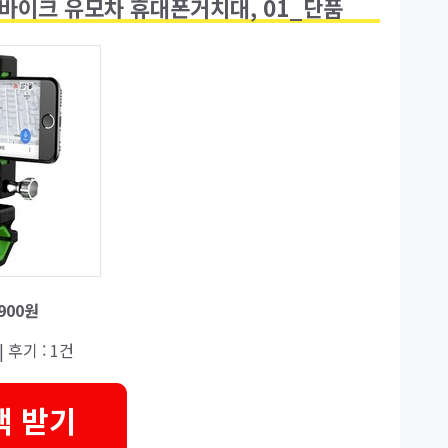
바이크 유모차 휴대폰거치대, 01_단품
,900원
| 후기 : 1건
택 받기