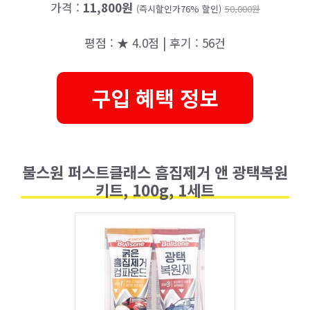
가격 :
11,800원
(즉시할인가76% 할인)
50,000원
평점 : ★ 4.0점 | 후기 : 56건
구입 혜택 정보
불스원 퍼스트클래스 흠집제거 앤 광택복원
키트, 100g, 1세트