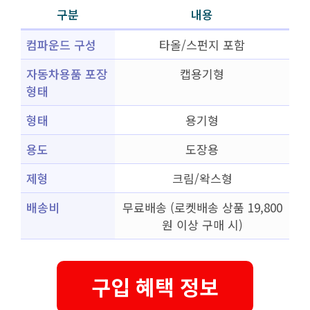
구분
내용
컴파운드 구성
타올/스펀지 포함
자동차용품 포장
캡용기형
형태
형태
용기형
용도
도장용
제형
크림/왁스형
배송비
무료배송 (로켓배송 상품 19,800
원 이상 구매 시)
구입 혜택 정보