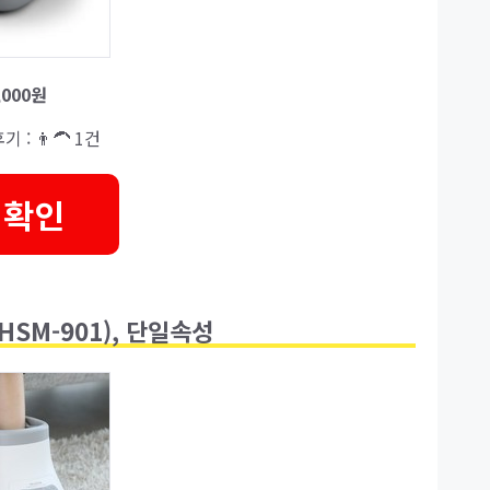
,000원
기 : 👨‍🦱 1건
 확인
HSM-901), 단일속성