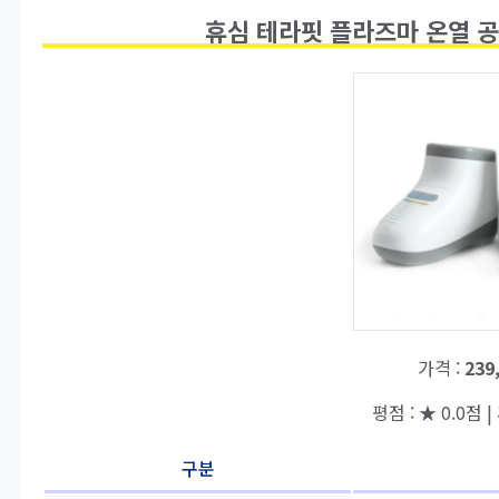
휴심 테라핏 플라즈마 온열 공
가격 :
239
평점 : ★ 0.0점 |
구분