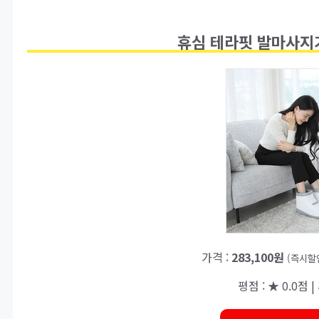
휴심 테라핏 발마사지기
가격 :
283,100원
(즉시할
평점 : ★ 0.0점 |