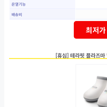
온열기능
배송비
최저가
[휴심] 테라핏 플라즈마 