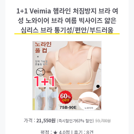
1+1 Veimia 헴라인 처짐방지 브라 여
성 노와이어 브라 여름 빅사이즈 얇은
심리스 브라 통기성/편안/부드러움
가격 :
21,550원
(즉시할인가63% 할인)
59,700원
평점 : ★ 4.0점 | 후기 : 8건