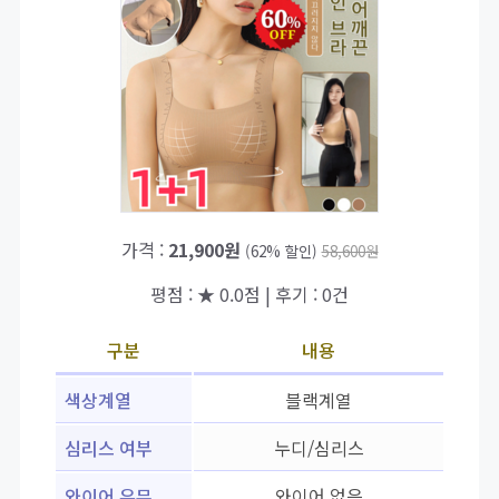
가격 :
21,900원
(62% 할인)
58,600원
평점 : ★ 0.0점 | 후기 : 0건
구분
내용
색상계열
블랙계열
심리스 여부
누디/심리스
와이어 유무
와이어 없음