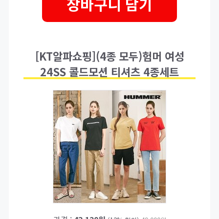
장바구니 담기
[KT알파쇼핑](4종 모두)험머 여성
24SS 콜드모션 티셔츠 4종세트