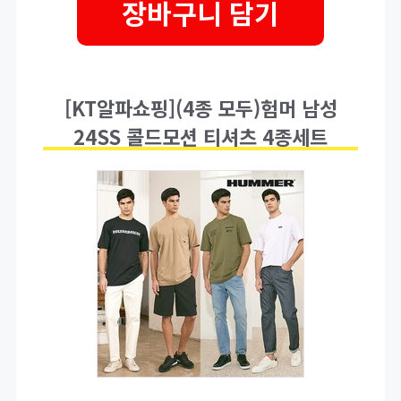
장바구니 담기
[KT알파쇼핑](4종 모두)험머 남성
24SS 콜드모션 티셔츠 4종세트