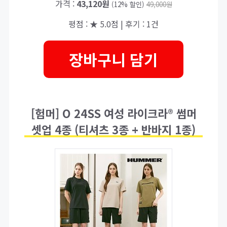
가격 :
43,120원
(12% 할인)
49,000원
평점 : ★ 5.0점 | 후기 : 1건
장바구니 담기
[험머] O 24SS 여성 라이크라® 썸머
셋업 4종 (티셔츠 3종 + 반바지 1종)