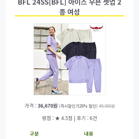
BFL 24SS[BFL] 아이스 우븐 셋업 2
종 여성
가격 :
36,670원
(즉시할인가26% 할인)
49,900원
평점 : ★ 4.5점 | 후기 : 6건
구분
내용