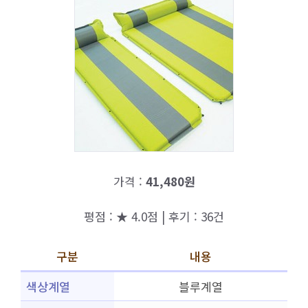
가격 :
41,480원
평점 : ★ 4.0점 | 후기 : 36건
구분
내용
색상계열
블루계열