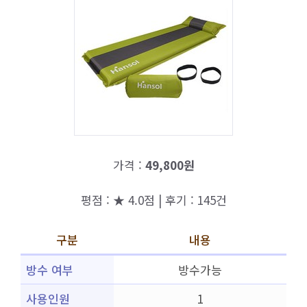
가격 :
49,800원
평점 : ★ 4.0점 | 후기 : 145건
구분
내용
방수 여부
방수가능
사용인원
1