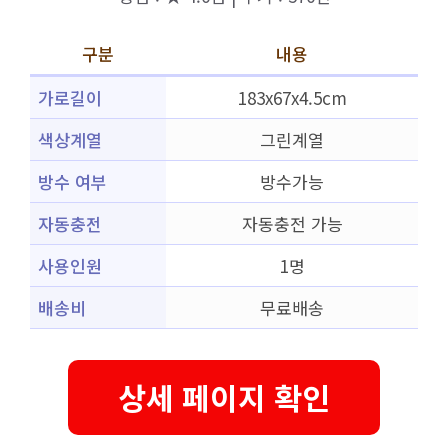
구분
내용
가로길이
183x67x4.5cm
색상계열
그린계열
방수 여부
방수가능
자동충전
자동충전 가능
사용인원
1명
배송비
무료배송
상세 페이지 확인