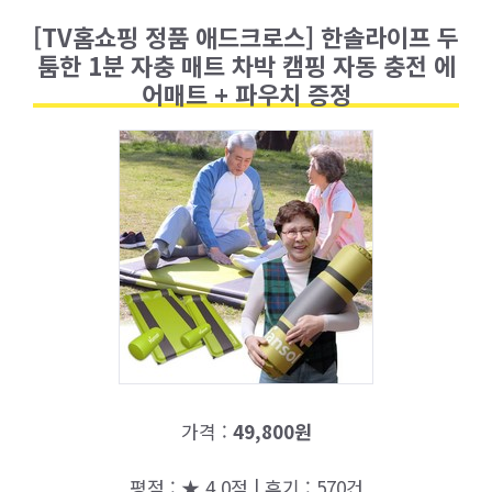
[TV홈쇼핑 정품 애드크로스] 한솔라이프 두
툼한 1분 자충 매트 차박 캠핑 자동 충전 에
어매트 + 파우치 증정
가격 :
49,800원
평점 : ★ 4.0점 | 후기 : 570건