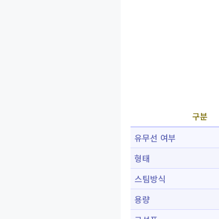
구분
유무선 여부
형태
스팀방식
용량