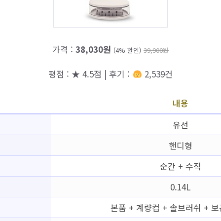
가격 :
38,030원
(4% 할인)
39,900원
평점 : ★ 4.5점 | 후기 :
2,539건
내용
유선
핸디형
순간 + 수직
0.14L
본품 + 계량컵 + 솔브러쉬 + 