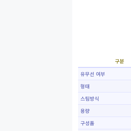
구분
유무선 여부
형태
스팀방식
용량
구성품