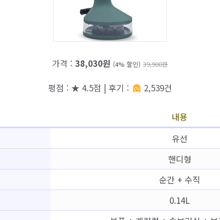
가격 :
38,030원
(4% 할인)
39,900원
평점 : ★ 4.5점 | 후기 :
2,539건
내용
유선
핸디형
순간 + 수직
0.14L