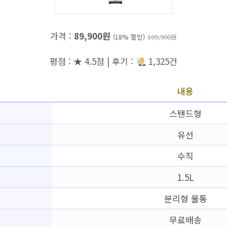
가격 :
89,900원
(18% 할인)
109,900원
평점 : ★ 4.5점 | 후기 :
1,325건
내용
스탠드형
유선
수직
1.5L
분리형 물통
무료배송