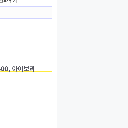
보관파우치
00, 아이보리