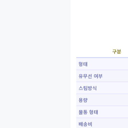
구분
형태
유무선 여부
스팀방식
용량
물통 형태
배송비