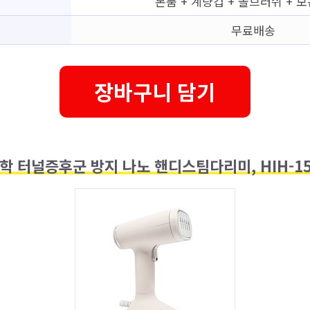
본품 + 계량컵 + 솔브러쉬 + 
무료배송
장바구니 담기
 터널증후군 방지 나노 핸디스팀다리미, HIH-15