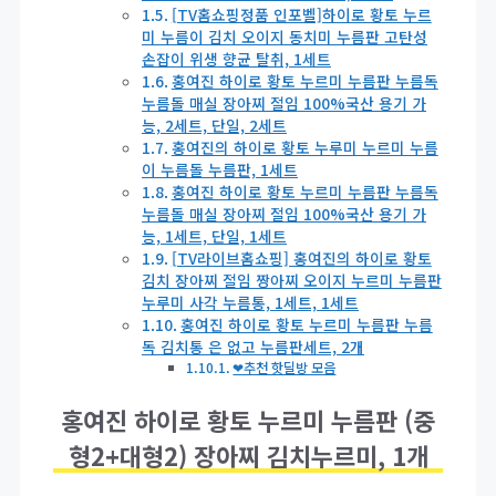
[TV홈쇼핑정품 인포벨]하이로 황토 누르
미 누름이 김치 오이지 동치미 누름판 고탄성
손잡이 위생 향균 탈취, 1세트
홍여진 하이로 황토 누르미 누름판 누름독
누름돌 매실 장아찌 절임 100%국산 용기 가
능, 2세트, 단일, 2세트
홍여진의 하이로 황토 누루미 누르미 누름
이 누름돌 누름판, 1세트
홍여진 하이로 황토 누르미 누름판 누름독
누름돌 매실 장아찌 절임 100%국산 용기 가
능, 1세트, 단일, 1세트
[TV라이브홈쇼핑] 홍여진의 하이로 황토
김치 장아찌 절임 짱아찌 오이지 누르미 누름판
누루미 사각 누름통, 1세트, 1세트
홍여진 하이로 황토 누르미 누름판 누름
독 김치통 은 없고 누름판세트, 2개
❤추천 핫딜방 모음
홍여진 하이로 황토 누르미 누름판 (중
형2+대형2) 장아찌 김치누르미, 1개