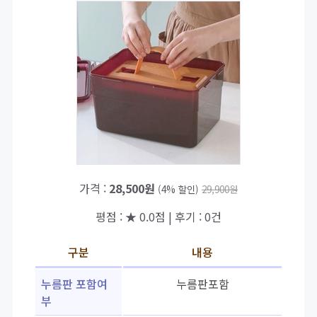
가격 :
28,500원
(4% 할인)
29,900원
평점 : ★ 0.0점 | 후기 : 0건
구분
내용
누름판 포함여
누름판포함
부