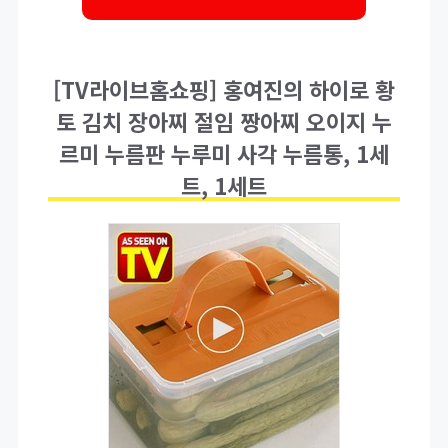
[TV라이브홈쇼핑] 홍여진의 하이로 황
토 김치 장아찌 절임 짱아찌 오이지 누
르미 누름판 누루미 사각 누름통, 1세
트, 1세트