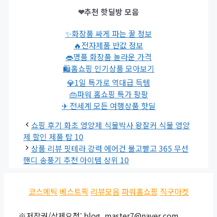
❤추천 핫딜방 모음
✨화장품 싸게 파는 꿀 정보
🔥전자제품 반값 정보
👄명품 화장품 놀라운 가격
🛍홈쇼핑 인기상품 모아보기
💎1일 특가로 역대급 득템
👜파워 홈쇼핑 특가 팡팡
✈ 전세계 모든 여행상품 핫딜
쇼핑 후기 화초 영양제 식물박사 왕잘커 식물 영양
제 할인 제품 탑 10
상품 리뷰 핏테라 강력 에어건 불고빨고 365 무선
핸디 송풍기 추천 아이템 상위 10
코스메틱
베스트픽
리뷰모음
파워홈쇼핑
직구마켓
※저작권/삭제요청: blog_master7@naver.com