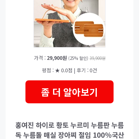
가격 :
29,900원
(25% 할인)
39,900원
평점 : ★ 0.0점 | 후기 : 0건
좀 더 알아보기
홍여진 하이로 황토 누르미 누름판 누름
독 누름돌 매실 장아찌 절임 100%국산