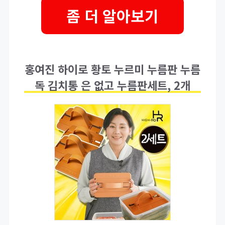
좀 더 알아보기
홍여진 하이로 황토 누르미 누름판 누름
독 김치통 은 없고 누름판세트, 2개