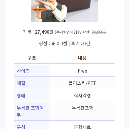
가격 :
27,490원
(즉시할인가31% 할인)
39,900원
평점 : ★ 0.0점 | 후기 : 0건
구분
내용
사이즈
Free
재질
플라스틱/PET
형태
직사각형
누름판 포함여
누름판포함
부
구성
혼합세트