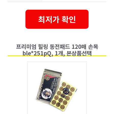
최저가 확인
프리미엄 힐링 동전패드 120매 손목
ble*251pQ, 1개, 본상품선택