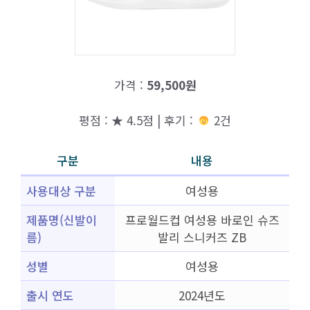
가격 :
59,500원
평점 : ★ 4.5점 | 후기 :
2건
구분
내용
사용대상 구분
여성용
제품명(신발이
프로월드컵 여성용 바로인 슈즈
름)
발리 스니커즈 ZB
성별
여성용
출시 연도
2024년도