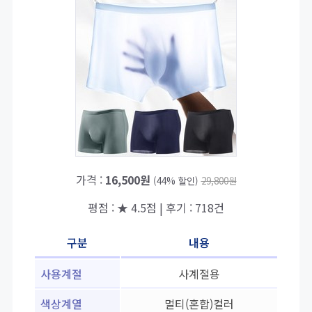
가격 :
16,500원
(44% 할인)
29,800원
평점 : ★ 4.5점 | 후기 : 718건
구분
내용
사용계절
사계절용
색상계열
멀티(혼합)컬러