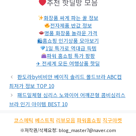
추천 핫딜방 모음
화장품 싸게 파는 꿀 정보
전자제품 반값 정보
명품 화장품 놀라운 가격
🛍홈쇼핑 인기상품 모아보기
1일 특가로 역대급 득템
파워 홈쇼핑 특가 팡팡
✈ 전세계 모든 여행상품 핫딜
판도라by비비안 베이직 솔리드 몰드브라 ABC컵
최저가 정보 TOP 10
패드일체형 심리스 노와이어 어깨끈형 콤비심리스
브라 인기 아이템 BEST 10
코스메틱
베스트픽
리뷰모음
파워홈쇼핑
직구마켓
※저작권/삭제요청: blog_master7@naver.com