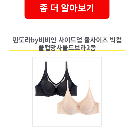
좀 더 알아보기
판도라by비비안 사이드업 올사이즈 빅컵
풀컵망사몰드브라2종