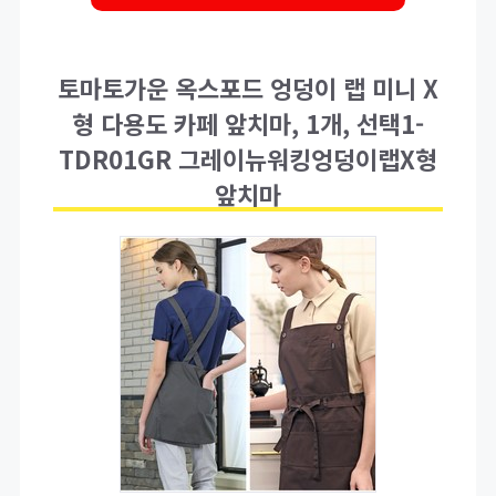
토마토가운 옥스포드 엉덩이 랩 미니 X
형 다용도 카페 앞치마, 1개, 선택1-
TDR01GR 그레이뉴워킹엉덩이랩X형
앞치마