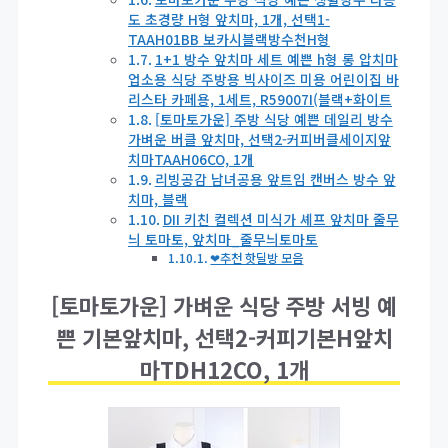
도 초경량 H형 앞치마, 1개, 선택1-
TAAH01BB 보카시블랙방수천H형
1+1 방수 앞치마 세트 예쁜 h형 롱 압치마
업소용 식당 주방용 빅사이즈 미용 어린이집 바
리스타 카페용, 1세트, R59007I(블랙+화이트
[토마토가운] 주방 식당 예쁜 데일리 방수
가벼운 버클 앞치마, 선택2-커피버클세이지앞
치마TAAH06CO, 1개
리빙공감 남녀공용 앞트임 캔버스 방수 앞
치마, 블랙
DII 키친 컬렉션 미식가 셰프 앞치마 줄무
늬 토마토, 앞치마_줄무늬토마토
❤추천 핫딜방 모음
[토마토가운] 가벼운 식당 주방 서빙 예
쁜 기본앞치마, 선택2-커피기본H앞치
마TDH12CO, 1개