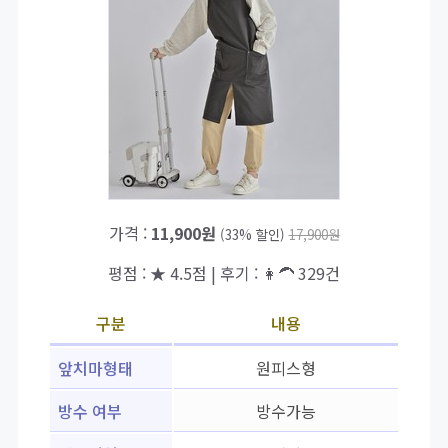
가격 :
11,900원
(33% 할인)
17,900원
평점 : ★ 4.5점 | 후기 : 👩‍🦱 329건
구분
내용
앞치마형태
원피스형
방수 여부
방수가능