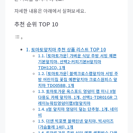
자세한 내용은 아래에서 살펴보세요.
추천 순위 TOP 10
토마토앞치마 추천 상품 리스트 TOP 10
[토마토가운] 가벼운 식당 주방 서빙 예쁜
기본앞치마, 선택2-커피기본H앞치마
TDH12CO, 1개
[토마토가운] 블랙크로스랩앞치마 서빙 주
방 어린이집 꽃집 예쁜앞치마 크로스원피스 앞
치마 TDO05BB, 1개
토마토가운 옥스포드 엉덩이 랩 미니 X형
다용도 카페 앞치마, 1개, 선택1-TDR01GR 그
레이뉴워킹엉덩이랩X형앞치마
x형 앞치마 엉덩이 덮는 단추형, 1개, 네이
비
더앤 빅포켓 블랙린넨 앞치마, 빅사이즈
(가슴둘레 140), 1개
토마토가운 주방 식당 예쁜 생활방수 다용