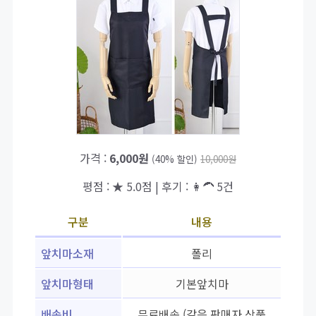
가격 :
6,000원
(40% 할인)
10,000원
평점 : ★ 5.0점 | 후기 : 👩‍🦱 5건
구분
내용
앞치마소재
폴리
앞치마형태
기본앞치마
배송비
무료배송 (같은 판매자 상품