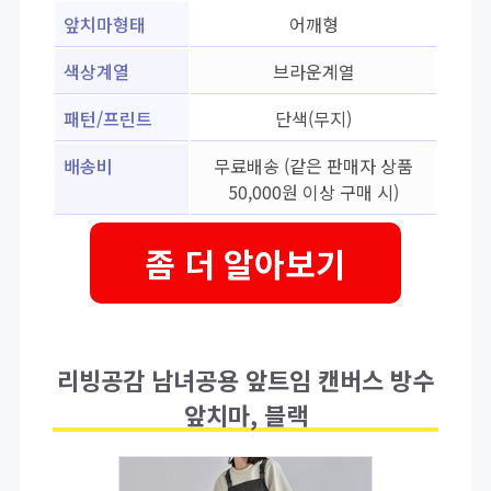
앞치마형태
어깨형
색상계열
브라운계열
패턴/프린트
단색(무지)
배송비
무료배송 (같은 판매자 상품
50,000원 이상 구매 시)
좀 더 알아보기
리빙공감 남녀공용 앞트임 캔버스 방수
앞치마, 블랙