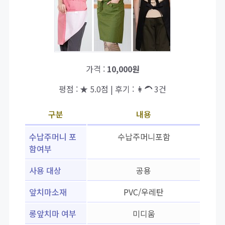
가격 :
10,000원
평점 : ★ 5.0점 | 후기 : 👩‍🦱 3건
구분
내용
수납주머니 포
수납주머니포함
함여부
사용 대상
공용
앞치마소재
PVC/우레탄
롱앞치마 여부
미디움