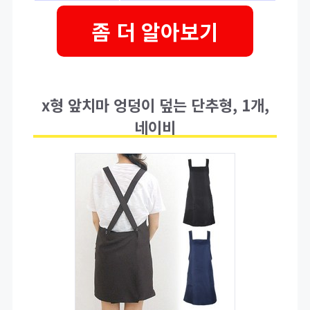
좀 더 알아보기
x형 앞치마 엉덩이 덮는 단추형, 1개,
네이비