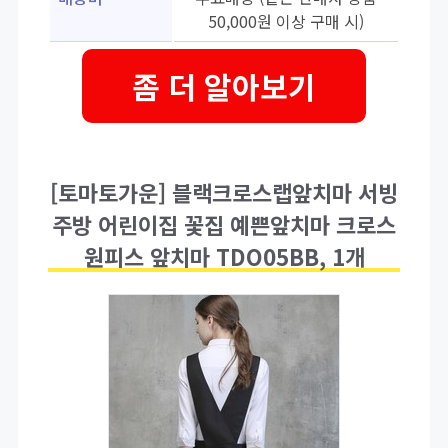
50,000원 이상 구매 시)
좀 더 알아보기
[토마토가운] 블랙크로스랩앞치마 서빙
주방 어린이집 꽃집 예쁜앞치마 크로스
원피스 앞치마 TDO05BB, 1개