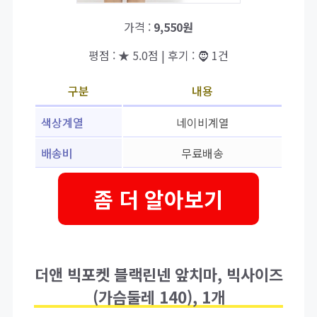
가격 :
9,550원
평점 : ★ 5.0점 | 후기 : 🧔 1건
구분
내용
색상계열
네이비계열
배송비
무료배송
좀 더 알아보기
더앤 빅포켓 블랙린넨 앞치마, 빅사이즈
(가슴둘레 140), 1개