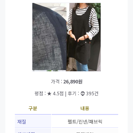
가격 :
26,890원
평점 : ★ 4.5점 | 후기 : 🧔 395건
구분
내용
재질
펠트/린넨/패브릭