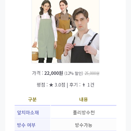
가격 :
22,000원
(12% 할인)
25,000원
평점 : ★ 3.0점 | 후기 : 👨‍‍ 1건
구분
내용
앞치마소재
폴리방수천
방수 여부
방수가능