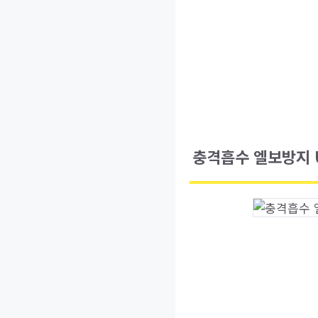
충격흡수 엘보방지 