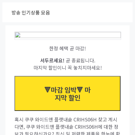
Skip
방송 인기상품 모음
to
content
한정 혜택 곧 마감!
서두르세요!
곧 종료됩니다.
마지막 할인이니 꼭 놓치지마세요!
🔻마감 임박🔻 마
지막 할인
혹시 쿠쿠 와이드앤 플랫내솥 CRIHS06H 찾고 계시
다면, 쿠쿠 와이드앤 플랫내솥 CRIHS06H에 대한 정
보가 필요하신가요? 최신 및 저렴한 제품을 한눈에 확