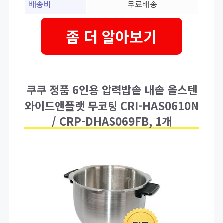
배송비
무료배송
좀 더 알아보기
쿠쿠 정품 6인용 압력밥솥 내솥 올스텐
와이드앤플랫 무코팅 CRI-HAS0610N
/ CRP-DHAS069FB, 1개