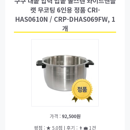
쿠쿠 내솥 압력 밥솥 올스텐 와이드앤플
랫 무코팅 6인용 정품 CRI-
HAS0610N / CRP-DHAS069FW, 1
개
가격 :
92,500원
평점 : ★ 5.0점 | 후기 : 👨‍💼 1건