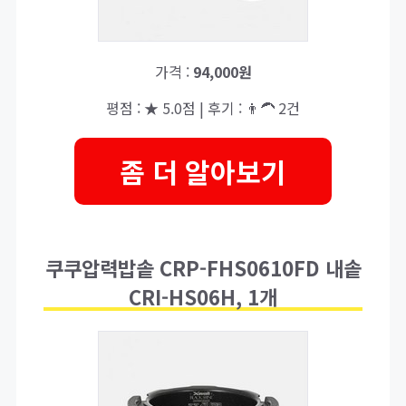
가격 :
94,000원
평점 : ★ 5.0점 | 후기 : 👨‍🦱 2건
좀 더 알아보기
쿠쿠압력밥솥 CRP-FHS0610FD 내솥
CRI-HS06H, 1개