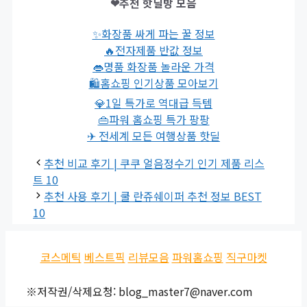
❤추천 핫딜방 모음
✨화장품 싸게 파는 꿀 정보
🔥전자제품 반값 정보
👄명품 화장품 놀라운 가격
🛍홈쇼핑 인기상품 모아보기
💎1일 특가로 역대급 득템
👜파워 홈쇼핑 특가 팡팡
✈ 전세계 모든 여행상품 핫딜
추천 비교 후기 | 쿠쿠 얼음정수기 인기 제품 리스
트 10
추천 사용 후기 | 쿨 란쥬쉐이퍼 추천 정보 BEST
10
코스메틱
베스트픽
리뷰모음
파워홈쇼핑
직구마켓
※저작권/삭제요청: blog_master7@naver.com