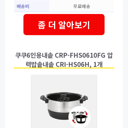
배송비
무료배송
좀 더 알아보기
쿠쿠6인용내솥 CRP-FHS0610FG 압
력밥솥내솥 CRI-HS06H, 1개