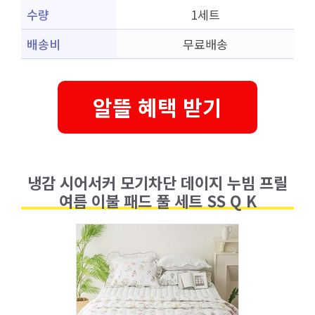
수량
1세트
배송비
무료배송
알뜰 혜택 받기
냉감 시어서커 모기차단 데이지 누빔 프릴
여름 이불 패드 풀 세트 SS Q K