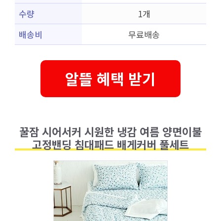
수량
1개
배송비
무료배송
알뜰 혜택 받기
꿀잠 시어서커 시원한 냉감 여름 양면이불
고정밴딩 침대패드 배게커버 풀세트