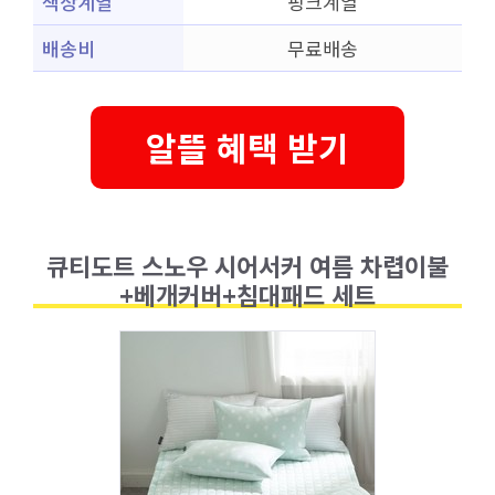
색상계열
핑크계열
배송비
무료배송
알뜰 혜택 받기
큐티도트 스노우 시어서커 여름 차렵이불
+베개커버+침대패드 세트