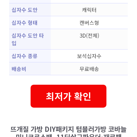
십자수 도안
캐릭터
십자수 형태
캔버스형
십자수 도안 타
3D(전체)
입
십자수 종류
보석십자수
배송비
무료배송
최저가 확인
뜨개질 가방 DIY패키지 텀블러가방 코바늘
미니크로스백, 11딥살구파우더-재료팩