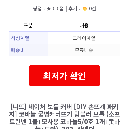
평점 : ★ 0.0점 | 후기 :
0건
구분
내용
색상계열
그레이계열
배송비
무료배송
최저가 확인
[니뜨] 네이처 보틀 커버 [DIY 손뜨개 패키
지] 코바늘 물병커버뜨기 텀블러 보틀 (소프
트린넨 1볼+모사용 코바늘5/0호 1개+돗바
늘+도안), 302_라벤더