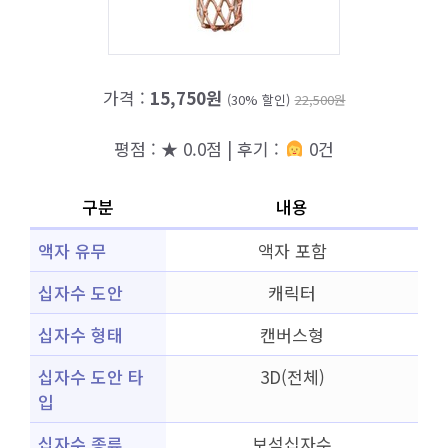
가격 :
15,750원
(30% 할인)
22,500원
평점 : ★ 0.0점 | 후기 :
0건
구분
내용
액자 유무
액자 포함
십자수 도안
캐릭터
십자수 형태
캔버스형
십자수 도안 타
3D(전체)
입
십자수 종류
보석십자수