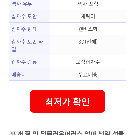
액자 유무
액자 포함
십자수 도안
캐릭터
십자수 형태
캔버스형
십자수 도안 타
3D(전체)
입
십자수 종류
보석십자수
배송비
무료배송
최저가 확인
뜨개 질 인 텀블러유머러스 엄마 생일 선물