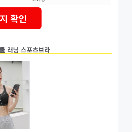
지 확인
 쿨 러닝 스포츠브라