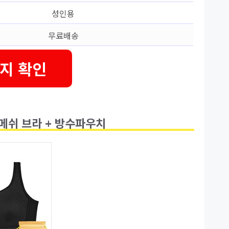
성인용
무료배송
지 확인
메쉬 브라 + 방수파우치