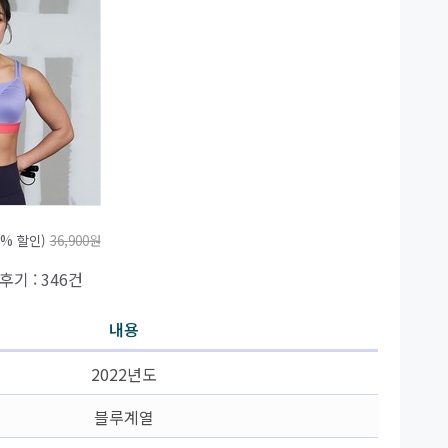
0% 할인)
36,900원
 후기 : 346건
내용
2022년도
블루계열