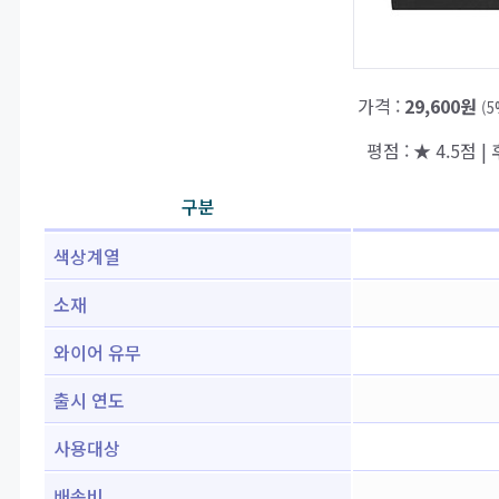
가격 :
29,600원
(
평점 : ★ 4.5점 | 
구분
색상계열
소재
와이어 유무
출시 연도
사용대상
배송비