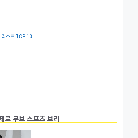
리스트 TOP 10
치
제로 무브 스포츠 브라