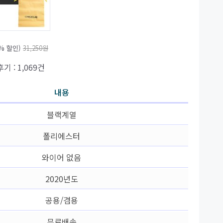
5% 할인)
31,250원
후기 : 1,069건
내용
블랙계열
폴리에스터
와이어 없음
2020년도
공용/겸용
무료배송