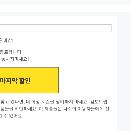
곧 마감!
종료됩니다.
 놓치지마세요!
 마지막 할인
찾고 있다면, 더 이상 시간을 낭비하지 마세요. 컴포트랩
제품들을 확인하세요. 이 제품들은 다수의 이용자들에게 선
 수 있어요.