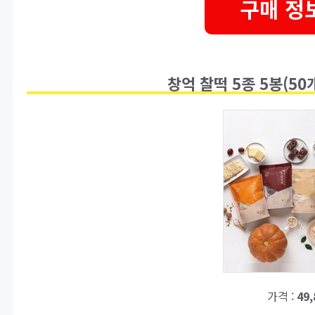
구매 정
창억 찰떡 5종 5봉(50개
가격 :
49