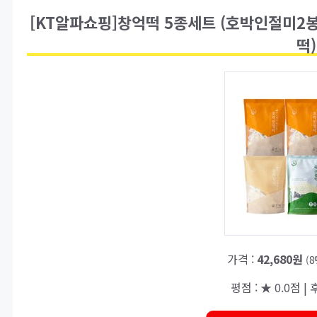
[KT알파쇼핑]창억떡 5종세트 (호박인절미
떡)
가격 :
42,680원
(
평점 : ★ 0.0점 | 후