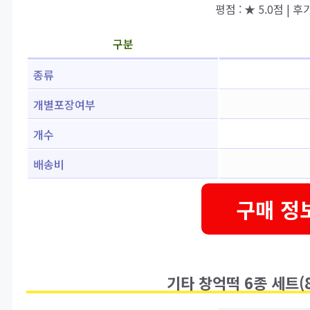
평점 : ★ 5.0점 | 후기 
구분
종류
개별포장여부
개수
배송비
구매 정
기타 창억떡 6종 세트(80