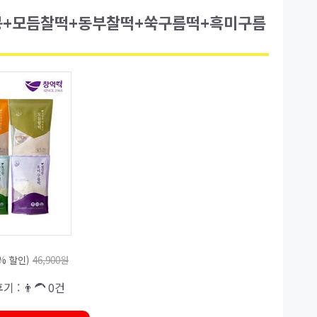
2봉+모듬찰떡+동부찰떡+쑥구름떡+흑미구름
8% 할인)
46,900원
기 : 👨‍🦱 0건