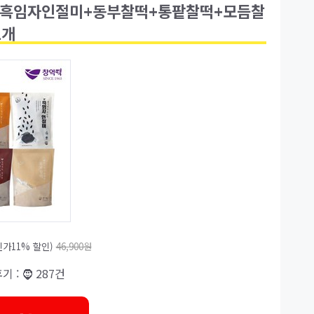
X2+흑임자인절미+동부찰떡+통팥찰떡+모듬찰
1개
가11% 할인)
46,900원
후기 : 🧔 287건