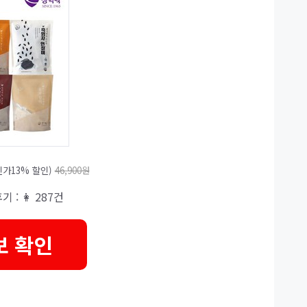
가13% 할인)
46,900원
후기 : 👩 287건
보 확인