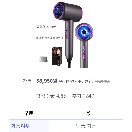
가격 :
38,950원
(즉시할인가4% 할인)
40,950원
평점 : ★ 4.5점 | 후기 : 84건
구분
내용
가능여부
냉풍 가능