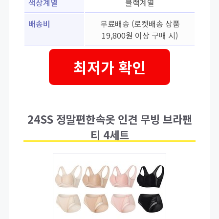
색상계열
블랙계열
배송비
무료배송 (로켓배송 상품
19,800원 이상 구매 시)
최저가 확인
24SS 정말편한속옷 인견 무빙 브라팬
티 4세트