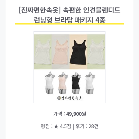
[진짜편한속옷] 속편한 인견블렌디드
런닝형 브라탑 패키지 4종
가격 :
49,900원
평점 : ★ 4.5점 | 후기 : 28건