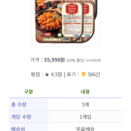
가격 :
35,950원
(23% 할인)
47,000원
평점 : ★ 4.5점 | 후기 :
‍‍ 566건
구분
내용
총 수량
5개
개당 수량
1개입
배송비
무료배송