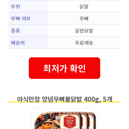
부위
닭발
무뼈 여부
무뼈
종류
일반닭발
배송비
무료배송
최저가 확인
야식만참 양념무뼈불닭발 400g, 5개