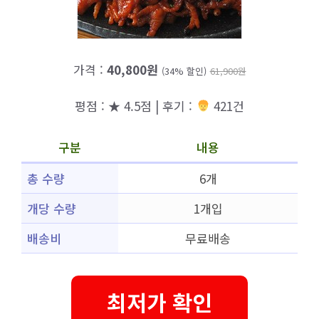
가격 :
40,800원
(34% 할인)
61,900원
평점 : ★ 4.5점 | 후기 :
421건
구분
내용
총 수량
6개
개당 수량
1개입
배송비
무료배송
최저가 확인