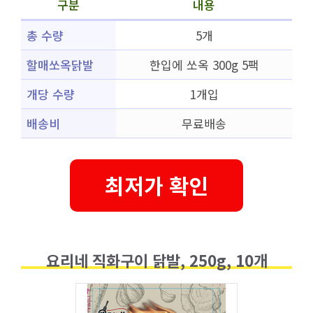
구분
내용
총 수량
5개
할매쏘옥닭발
한입에 쏘옥 300g 5팩
개당 수량
1개입
배송비
무료배송
최저가 확인
요리네 직화구이 닭발, 250g, 10개