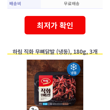
배송비
무료배송
최저가 확인
하림 직화 무뼈닭발 (냉동), 180g, 3개