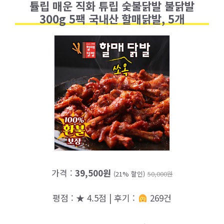
튤립 매운 직화 튜립 숯불닭발 불닭발
300g 5팩 국내산 할매닭발, 5개
가격 :
39,500원
(21% 할인)
50,000원
평점 : ★ 4.5점 | 후기 :
269건