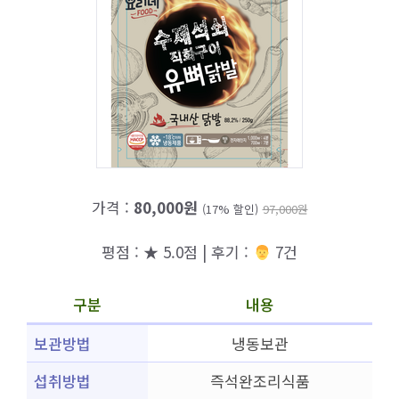
가격 :
80,000원
(17% 할인)
97,000원
평점 : ★ 5.0점 | 후기 :
‍‍ 7건
구분
내용
보관방법
냉동보관
섭취방법
즉석완조리식품