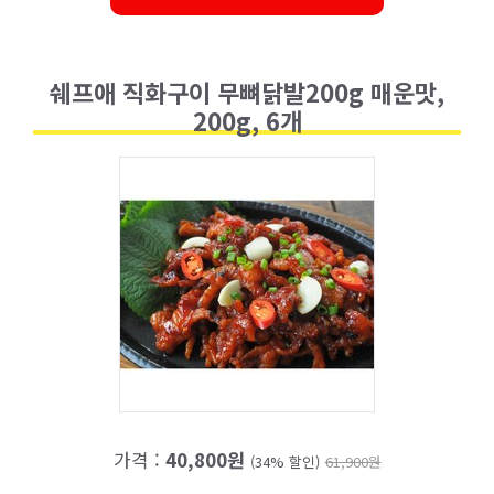
쉐프애 직화구이 무뼈닭발200g 매운맛,
200g, 6개
가격 :
40,800원
(34% 할인)
61,900원