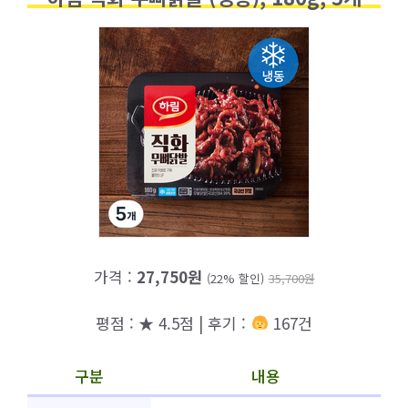
가격 :
27,750원
(22% 할인)
35,700원
평점 : ★ 4.5점 | 후기 :
167건
구분
내용