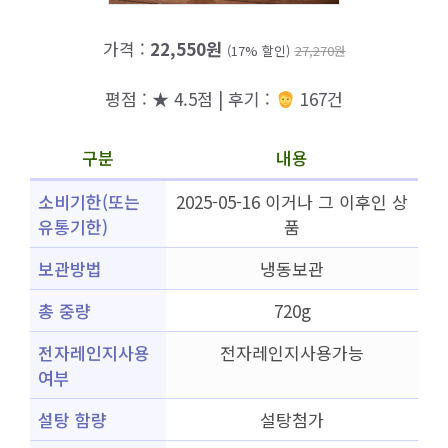
가격 :
22,550원
(17% 할인)
27,270원
평점 : ★ 4.5점 | 후기 :
167건
구분
내용
소비기한(또는
2025-05-16 이거나 그 이후인 상
유통기한)
품
보관방법
냉동보관
총 중량
720g
전자레인지사용
전자레인지사용가능
여부
설탕 함량
설탕첨가