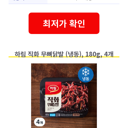
최저가 확인
하림 직화 무뼈닭발 (냉동), 180g, 4개