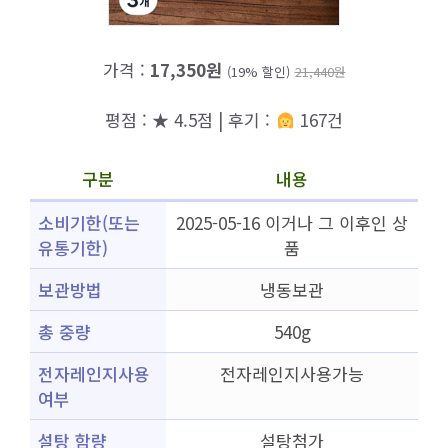
가격 :
17,350원
(19% 할인)
21,440원
평점 : ★ 4.5점 | 후기 :
167건
구분
내용
소비기한(또는
2025-05-16 이거나 그 이후인 상
유통기한)
품
보관방법
냉동보관
총 중량
540g
전자레인지사용
전자레인지사용가능
여부
설탕 함량
설탕첨가