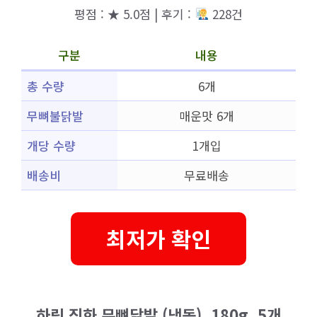
평점 : ★ 5.0점 | 후기 :
228건
구분
내용
총 수량
6개
무뼈불닭발
매운맛 6개
개당 수량
1개입
배송비
무료배송
최저가 확인
하림 직화 무뼈닭발 (냉동), 180g, 5개