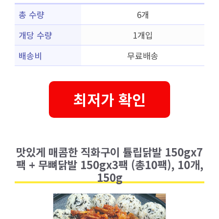
총 수량
6개
개당 수량
1개입
배송비
무료배송
최저가 확인
맛있게 매콤한 직화구이 튤립닭발 150gx7
팩 + 무뼈닭발 150gx3팩 (총10팩), 10개,
150g