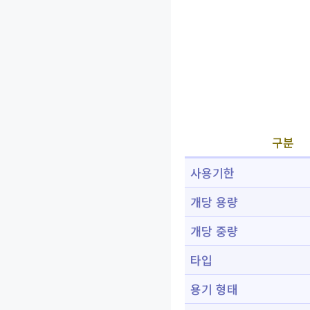
구분
사용기한
개당 용량
개당 중량
타입
용기 형태