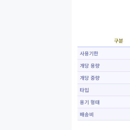
구분
사용기한
개당 용량
개당 중량
타입
용기 형태
배송비