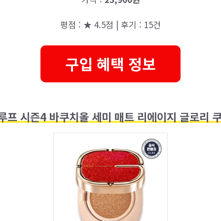
평점 : ★ 4.5점 | 후기 : 15건
구입 혜택 정보
루프 시즌4 바쿠치올 세미 매트 리에이지 글로리 쿠션