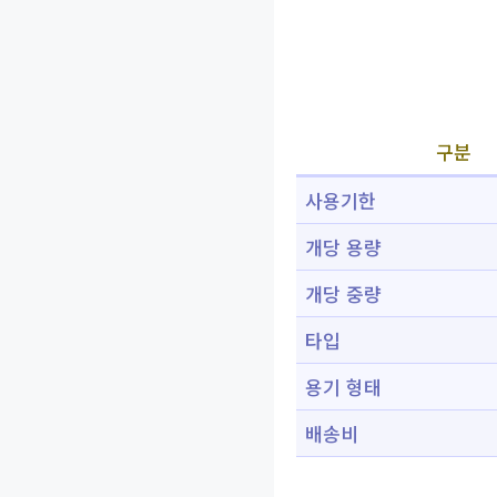
구분
사용기한
개당 용량
개당 중량
타입
용기 형태
배송비