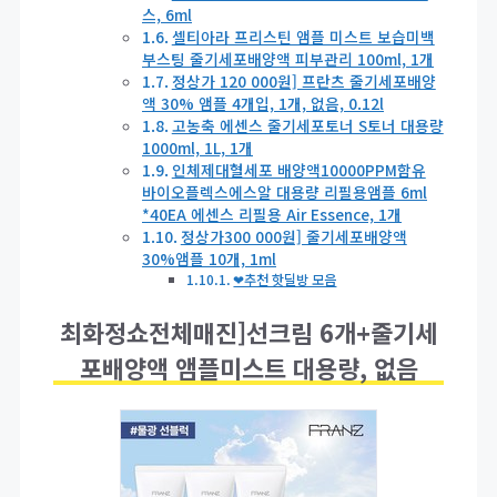
스, 6ml
셀티아라 프리스틴 앰플 미스트 보습미백
부스팅 줄기세포배양액 피부관리 100ml, 1개
정상가 120 000원] 프란츠 줄기세포배양
액 30% 앰플 4개입, 1개, 없음, 0.12l
고농축 에센스 줄기세포토너 S토너 대용량
1000ml, 1L, 1개
인체제대혈세포 배양액10000PPM함유
바이오플렉스에스알 대용량 리필용앰플 6ml
*40EA 에센스 리필용 Air Essence, 1개
정상가300 000원] 줄기세포배양액
30%앰플 10개, 1ml
❤추천 핫딜방 모음
최화정쇼전체매진]선크림 6개+줄기세
포배양액 앰플미스트 대용량, 없음