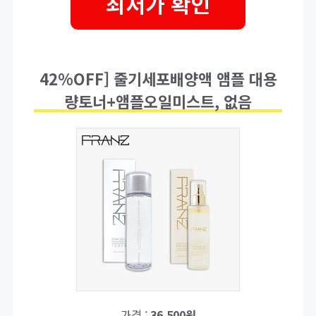
최저가 확인
42%OFF] 줄기세포배양액 앰플 대용
량토너+앰플오일미스트, 없음
가격 :
36,500원