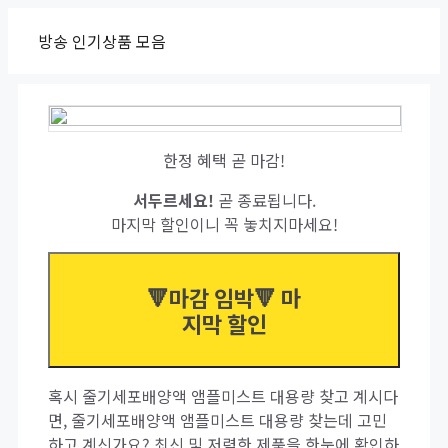
Skip
방송 인기상품 모음
to
content
한정 혜택 곧 마감!
서두르세요!
곧 종료됩니다.
마지막 할인이니 꼭 놓치지마세요!
🔻마감 임박🔻 마
지막 할인
혹시 줄기세포배양액 앰플미스트 대용량 찾고 계시다
면, 줄기세포배양액 앰플미스트 대용량 찾는데 고민
하고 계신가요? 최신 및 저렴한 제품을 한눈에 확인하