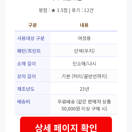
평점 : ★ 3.5점 | 후기 : 12건
구분
내용
사용대상 구분
여성용
패턴/프린트
단색(무지)
소매 길이
민소매/나시
상의 길이
기본 (허리/골반선까지)
제조년도
23년
배송비
무료배송 (같은 판매자 상품
50,000원 이상 구매 시)
상세 페이지 확인