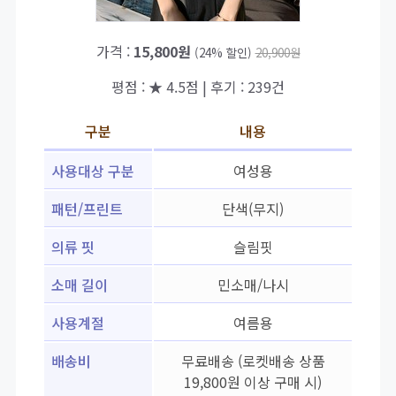
가격 :
15,800원
(24% 할인)
20,900원
평점 : ★ 4.5점 | 후기 : 239건
구분
내용
사용대상 구분
여성용
패턴/프린트
단색(무지)
의류 핏
슬림핏
소매 길이
민소매/나시
사용계절
여름용
배송비
무료배송 (로켓배송 상품
19,800원 이상 구매 시)