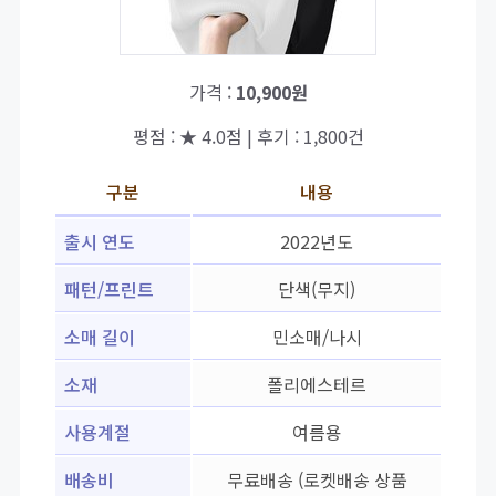
가격 :
10,900원
평점 : ★ 4.0점 | 후기 : 1,800건
구분
내용
출시 연도
2022년도
패턴/프린트
단색(무지)
소매 길이
민소매/나시
소재
폴리에스테르
사용계절
여름용
배송비
무료배송 (로켓배송 상품