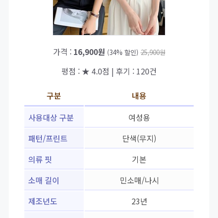
가격 :
16,900원
(34% 할인)
25,900원
평점 : ★ 4.0점 | 후기 : 120건
구분
내용
사용대상 구분
여성용
패턴/프린트
단색(무지)
의류 핏
기본
소매 길이
민소매/나시
제조년도
23년