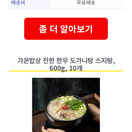
배송비
무료배송
좀 더 알아보기
가온밥상 진한 한우 도가니탕 스지탕,
600g, 10개