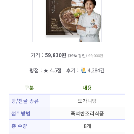
가격 :
59,830원
(39% 할인)
99,000원
평점 : ★ 4.5점 | 후기 :
4,284건
구분
내용
탕/전골 종류
도가니탕
섭취방법
즉석반조리식품
총 수량
8개