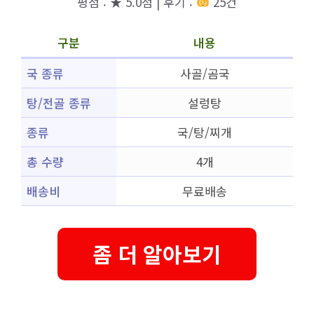
평점 : ★ 5.0점 | 후기 :
25건
구분
내용
국 종류
사골/곰국
탕/전골 종류
설렁탕
종류
국/탕/찌개
총 수량
4개
배송비
무료배송
좀 더 알아보기