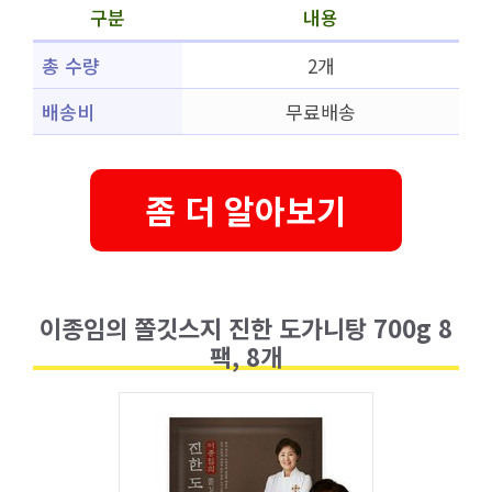
구분
내용
총 수량
2개
배송비
무료배송
좀 더 알아보기
이종임의 쫄깃스지 진한 도가니탕 700g 8
팩, 8개