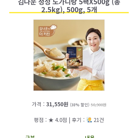
김나운 정성 도가니탕 5팩X500g (총
2.5kg), 500g, 5개
가격 :
31,550원
(38% 할인)
50,900원
평점 : ★ 4.0점 | 후기 :
21건
구분
내용