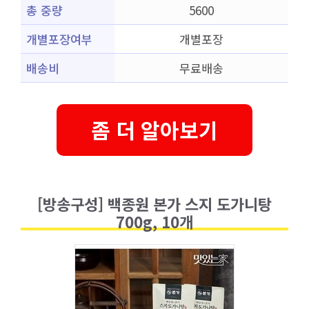
총 중량
5600
개별포장여부
개별포장
배송비
무료배송
좀 더 알아보기
[방송구성] 백종원 본가 스지 도가니탕
700g, 10개