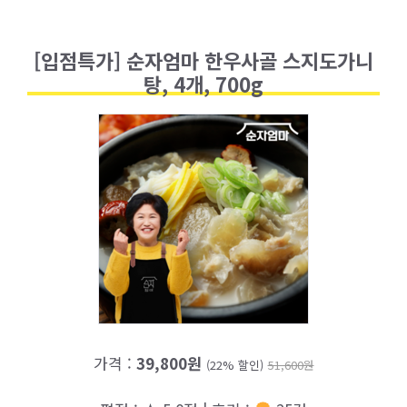
[입점특가] 순자엄마 한우사골 스지도가니
탕, 4개, 700g
가격 :
39,800원
(22% 할인)
51,600원