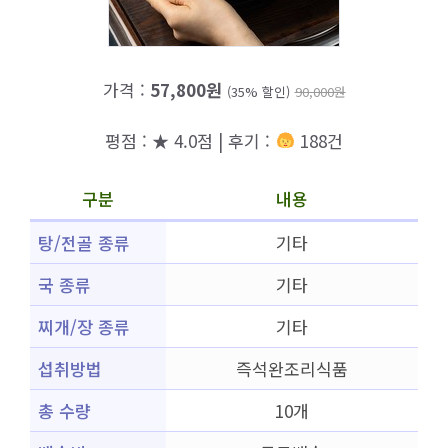
가격 :
57,800원
(35% 할인)
90,000원
평점 : ★ 4.0점 | 후기 :
188건
구분
내용
탕/전골 종류
기타
국 종류
기타
찌개/장 종류
기타
섭취방법
즉석완조리식품
총 수량
10개