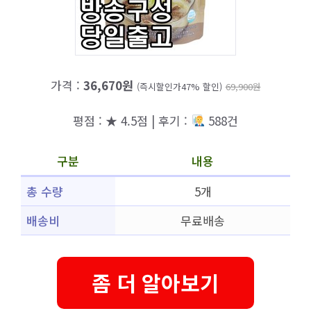
가격 :
36,670원
(즉시할인가47% 할인)
69,900원
평점 : ★ 4.5점 | 후기 :
588건
구분
내용
총 수량
5개
배송비
무료배송
좀 더 알아보기