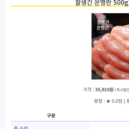
잘생긴 온명란 500gX
가격 :
35,910원
(즉시할인
평점 : ★ 0.0점 | 후
구분
총 수량