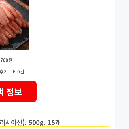
,700원
후기 : 👨‍‍ 0건
택 정보
시아산), 500g, 15개