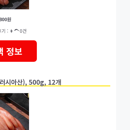
,800원
기 : 👩‍🦱 0건
택 정보
시아산), 500g, 12개