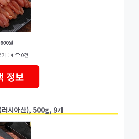
,600원
기 : 👩‍🦱 0건
택 정보
러시아산), 500g, 9개