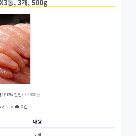
3통, 3개, 500g
가10% 할인)
39,900원
기 : 👨‍💼 0건
내용
3개