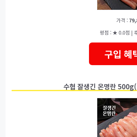
가격 :
79
평점 : ★ 0.0점 | 후
구입 혜
수협 잘생긴 온명란 500g(러