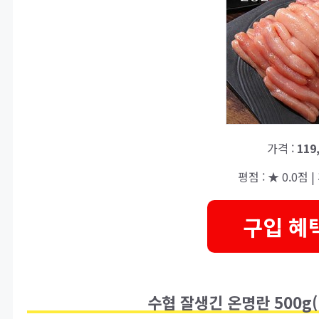
가격 :
119
평점 : ★ 0.0점 | 
구입 혜
수협 잘생긴 온명란 500g(러