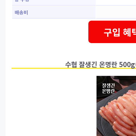
배송비
구입 혜
수협 잘생긴 온명란 500g(