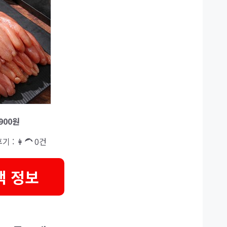
,900원
기 : 👩‍🦱 0건
택 정보