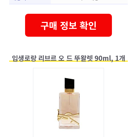
구매 정보 확인
입생로랑 리브르 오 드 뚜왈렛 90ml, 1개