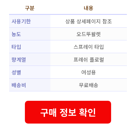
구분
내용
사용기한
상품 상세페이지 참조
농도
오드뚜왈렛
타입
스프레이 타입
향계열
프레쉬 플로럴
성별
여성용
배송비
무료배송
구매 정보 확인