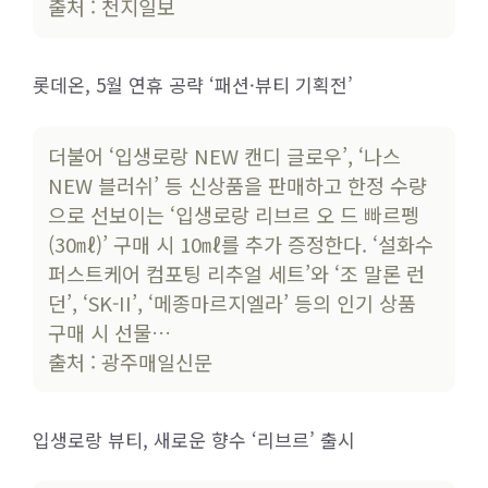
출처 : 천지일보
롯데온, 5월 연휴 공략 ‘패션·뷰티 기획전’
더불어 ‘입생로랑 NEW 캔디 글로우’, ‘나스
NEW 블러쉬’ 등 신상품을 판매하고 한정 수량
으로 선보이는 ‘입생로랑 리브르 오 드 빠르펭
(30㎖)’ 구매 시 10㎖를 추가 증정한다. ‘설화수
퍼스트케어 컴포팅 리추얼 세트’와 ‘조 말론 런
던’, ‘SK-II’, ‘메종마르지엘라’ 등의 인기 상품
구매 시 선물…
출처 : 광주매일신문
입생로랑 뷰티, 새로운 향수 ‘리브르’ 출시