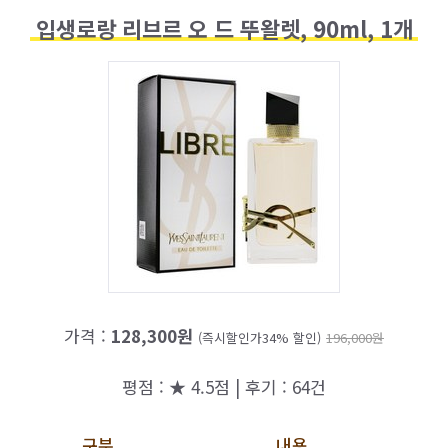
입생로랑 리브르 오 드 뚜왈렛, 90ml, 1개
가격 :
128,300원
(즉시할인가34% 할인)
196,000원
평점 : ★ 4.5점 | 후기 : 64건
구분
내용