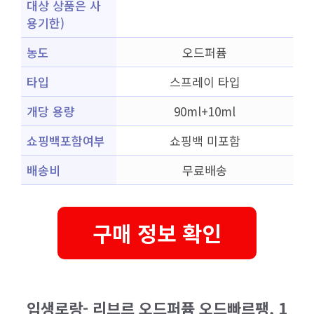
대상 상품은 사
용기한)
농도
오드퍼퓸
타입
스프레이 타입
개당 용량
90ml+10ml
쇼핑백포함여부
쇼핑백 미포함
배송비
무료배송
구매 정보 확인
입생로랑- 리브르 오드퍼퓸 오드빠르팽, 1