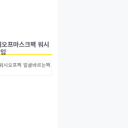
워시오프마스크팩 워시
개입