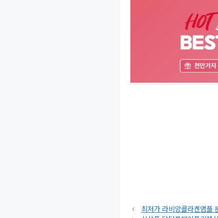
최저가 라비앙콜라겐앰플 분사