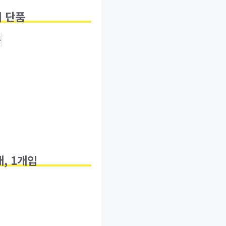
매 단품
, 1개입