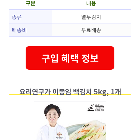
구분
내용
종류
열무김치
배송비
무료배송
구입 혜택 정보
요리연구가 이종임 백김치 5kg, 1개