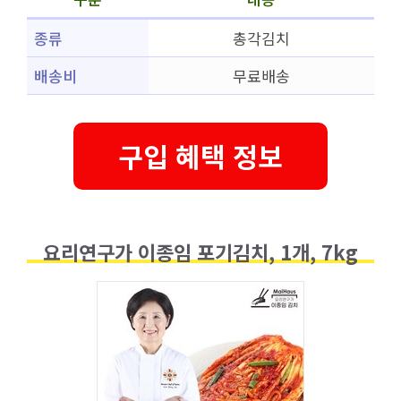
종류
총각김치
배송비
무료배송
구입 혜택 정보
요리연구가 이종임 포기김치, 1개, 7kg