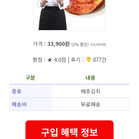
가격 :
33,900원
(2% 할인)
34,900원
평점 : ★ 4.0점 | 후기 :
877건
구분
내용
종류
배추김치
배송비
무료배송
구입 혜택 정보