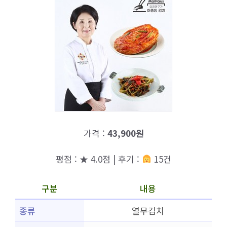
가격 :
43,900원
평점 : ★ 4.0점 | 후기 :
15건
구분
내용
종류
열무김치