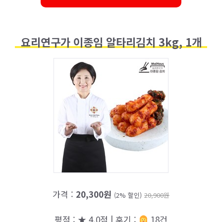
요리연구가 이종임 알타리김치 3kg, 1개
가격 :
20,300원
(2% 할인)
20,900원
평점 : ★ 4.0점 | 후기 :
18건