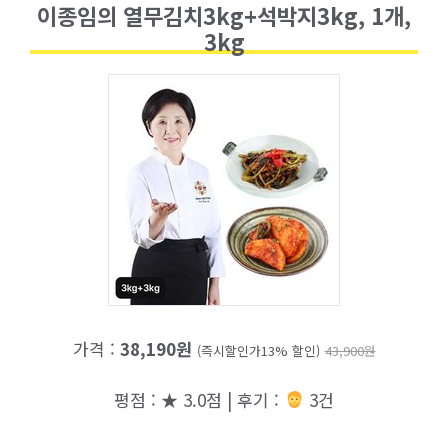
이종임의 열무김치3kg+석박지3kg, 1개,
3kg
가격 :
38,190원
(즉시할인가13% 할인)
43,900원
평점 : ★ 3.0점 | 후기 :
3건