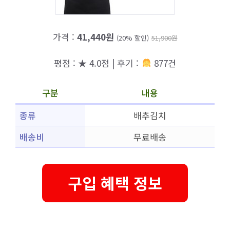
가격 :
41,440원
(20% 할인)
51,900원
평점 : ★ 4.0점 | 후기 :
877건
구분
내용
종류
배추김치
배송비
무료배송
구입 혜택 정보