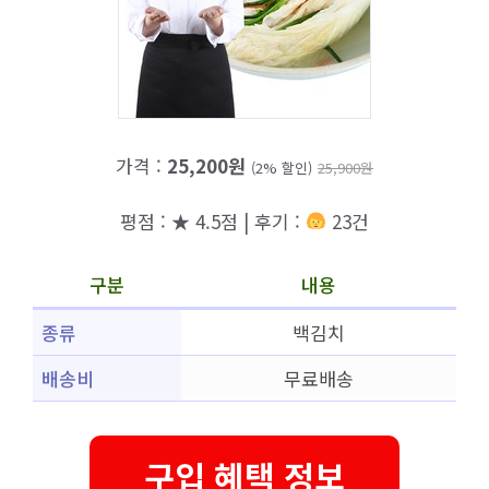
가격 :
25,200원
(2% 할인)
25,900원
평점 : ★ 4.5점 | 후기 :
23건
구분
내용
종류
백김치
배송비
무료배송
구입 혜택 정보