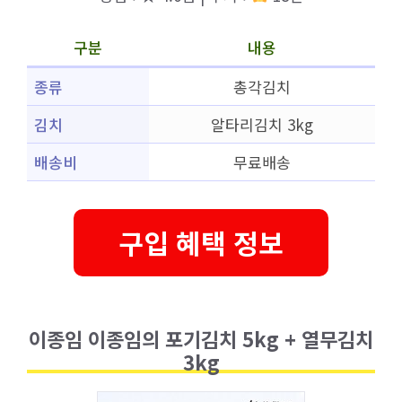
구분
내용
종류
총각김치
김치
알타리김치 3kg
배송비
무료배송
구입 혜택 정보
이종임 이종임의 포기김치 5kg + 열무김치
3kg