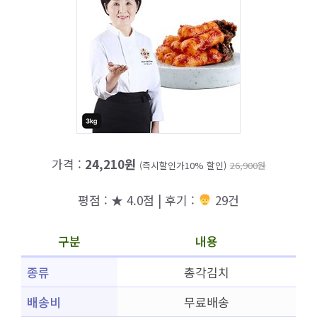
가격 :
24,210원
(즉시할인가10% 할인)
26,900원
평점 : ★ 4.0점 | 후기 :
29건
구분
내용
종류
총각김치
배송비
무료배송