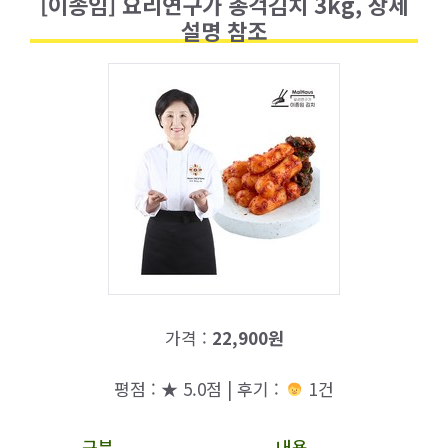
[이종임] 요리연구가 총걱김치 3kg, 상세
설명 참조
가격 :
22,900원
평점 : ★ 5.0점 | 후기 :
1건
구분
내용