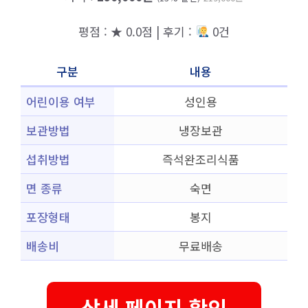
평점 : ★ 0.0점 | 후기 :
0건
구분
내용
어린이용 여부
성인용
보관방법
냉장보관
섭취방법
즉석완조리식품
면 종류
숙면
포장형태
봉지
배송비
무료배송
상세 페이지 확인