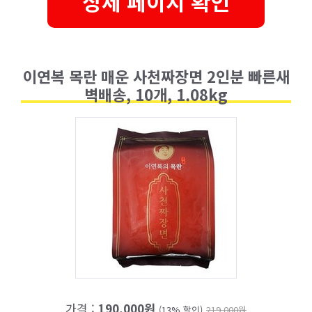
상세 페이지 확인
이연복 목란 매운 사천짜장면 2인분 빠른새
벽배송, 10개, 1.08kg
가격 :
190,000원
(13% 할인)
219,000원