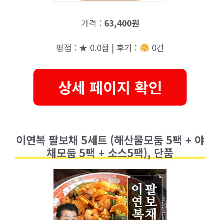
가격 :
63,400원
평점 : ★ 0.0점 | 후기 :
0건
상세 페이지 확인
이연복 팔보채 5세트 (해산물모둠 5팩 + 야
채모둠 5팩 + 소스5팩), 단품