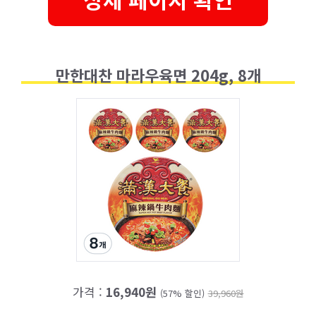
만한대찬 마라우육면 204g, 8개
가격 :
16,940원
(57% 할인)
39,960원