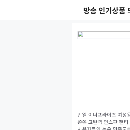
Skip
방송 인기상품 
to
content
만일 이너프라이즈 여성용
쫀쫀 고탄력 면스판 팬티 
사용자들의 높은 만족도를