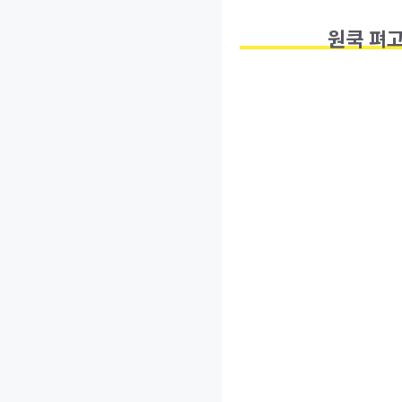
원쿡 펴고