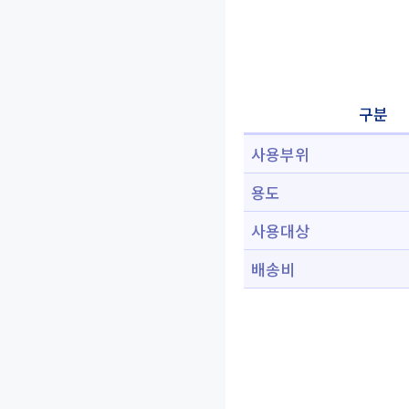
구분
사용부위
용도
사용대상
배송비