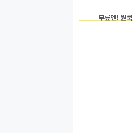
무릎엔! 원쿡