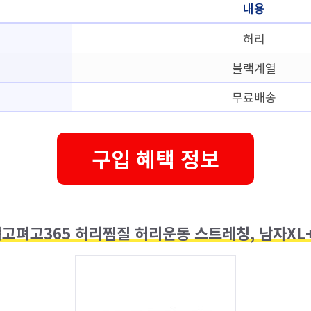
내용
허리
블랙계열
무료배송
구입 혜택 정보
펴고펴고365 허리찜질 허리운동 스트레칭, 남자XL