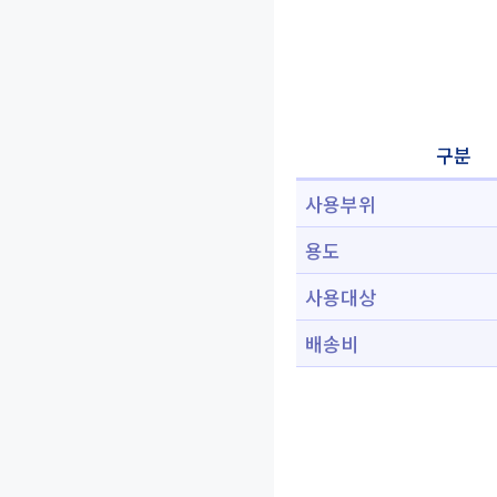
구분
사용부위
용도
사용대상
배송비