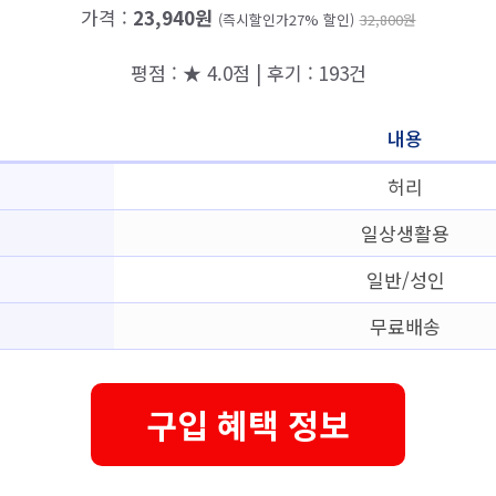
가격 :
23,940원
(즉시할인가27% 할인)
32,800원
평점 : ★ 4.0점 | 후기 : 193건
내용
허리
일상생활용
일반/성인
무료배송
구입 혜택 정보