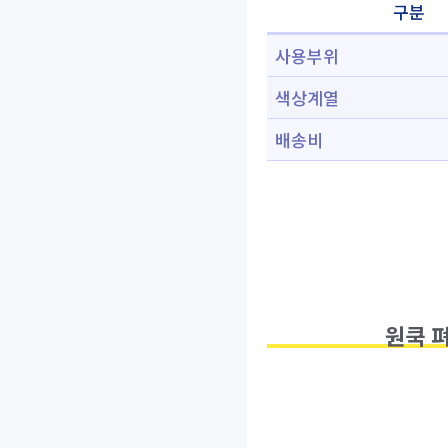
구분
사용부위
색상계열
배송비
원쿡 