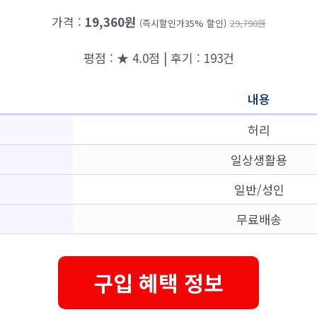
가격 :
19,360원
(즉시할인가35% 할인)
29,790원
평점 : ★ 4.0점 | 후기 : 193건
내용
허리
일상생활용
일반/성인
무료배송
구입 혜택 정보