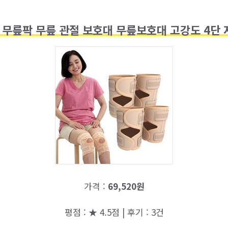
 무릎팍 무릎 관절 보호대 무릎보호대 고강도 4단 
가격 :
69,520원
평점 : ★ 4.5점 | 후기 : 3건