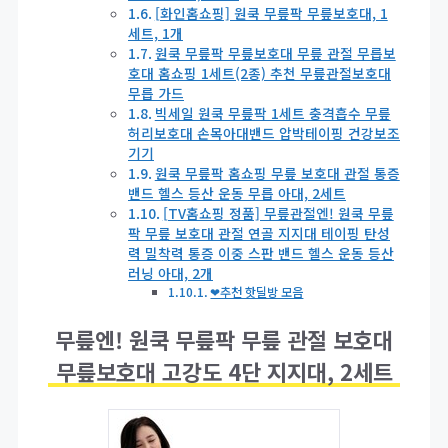
[화인홈쇼핑] 원쿡 무릎팍 무릎보호대, 1
세트, 1개
원쿡 무릎팍 무릎보호대 무릎 관절 무릅보
호대 홈쇼핑 1세트(2종) 추천 무릎관절보호대
무릅 가드
빅세일 원쿡 무릎팍 1세트 충격흡수 무릎
허리보호대 손목아대밴드 압박테이핑 건강보조
기기
원쿡 무릎팍 홈쇼핑 무릎 보호대 관절 통증
밴드 헬스 등산 운동 무릅 아대, 2세트
[TV홈쇼핑 정품] 무릎관절엔! 원쿡 무릎
팍 무릎 보호대 관절 연골 지지대 테이핑 탄성
력 밀착력 통증 이중 스판 밴드 헬스 운동 등산
러닝 아대, 2개
❤추천 핫딜방 모음
무릎엔! 원쿡 무릎팍 무릎 관절 보호대
무릎보호대 고강도 4단 지지대, 2세트