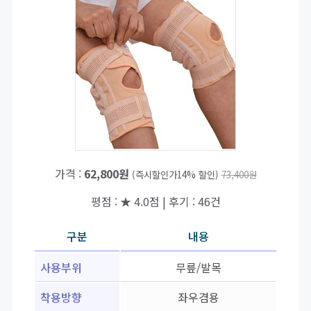
가격 :
62,800원
(즉시할인가14% 할인)
73,400원
평점 : ★ 4.0점 | 후기 : 46건
구분
내용
사용부위
무릎/발목
착용방향
좌우겸용