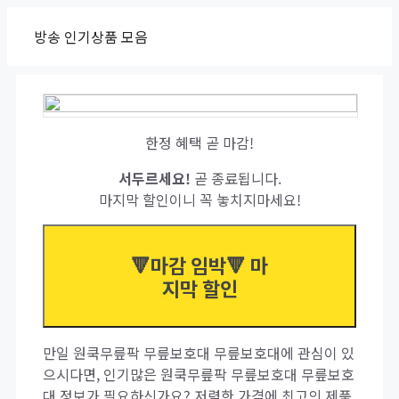
Skip
방송 인기상품 모음
to
content
한정 혜택 곧 마감!
서두르세요!
곧 종료됩니다.
마지막 할인이니 꼭 놓치지마세요!
🔻마감 임박🔻 마
지막 할인
만일 원쿡무릎팍 무릎보호대 무릎보호대에 관심이 있
으시다면, 인기많은 원쿡무릎팍 무릎보호대 무릎보호
대 정보가 필요하신가요? 저렴한 가격에 최고의 제품