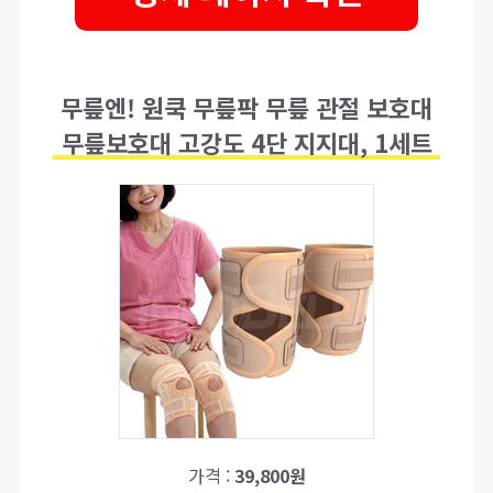
무릎엔! 원쿡 무릎팍 무릎 관절 보호대
무릎보호대 고강도 4단 지지대, 1세트
가격 :
39,800원