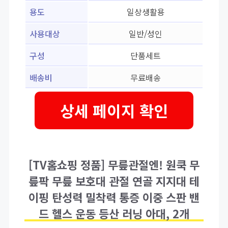
용도
일상생활용
사용대상
일반/성인
구성
단품세트
배송비
무료배송
상세 페이지 확인
[TV홈쇼핑 정품] 무릎관절엔! 원쿡 무
릎팍 무릎 보호대 관절 연골 지지대 테
이핑 탄성력 밀착력 통증 이중 스판 밴
드 헬스 운동 등산 러닝 아대, 2개