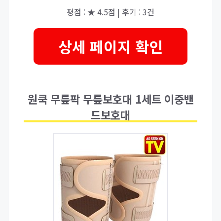
평점 : ★ 4.5점 | 후기 : 3건
상세 페이지 확인
원쿡 무릎팍 무릎보호대 1세트 이중밴
드보호대