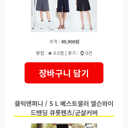
가격 :
49,900원
평점 : ★ 0.0점 | 후기 : 🧔 0건
장바구니 담기
클릭앤퍼니 / S L 베스트셀러 엘슨와이
드밴딩 큐롯팬츠/군살커버