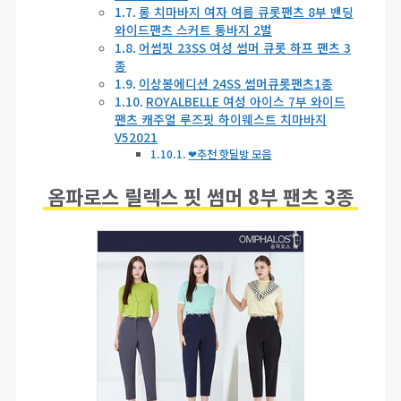
롱 치마바지 여자 여름 큐롯팬츠 8부 밴딩
와이드팬츠 스커트 통바지 2벌
어썸핏 23SS 여성 썸머 큐롯 하프 팬츠 3
종
이상봉에디션 24SS 썸머큐롯팬츠1종
ROYALBELLE 여성 아이스 7부 와이드
팬츠 캐주얼 루즈핏 하이웨스트 치마바지
V52021
❤추천 핫딜방 모음
옴파로스 릴렉스 핏 썸머 8부 팬츠 3종