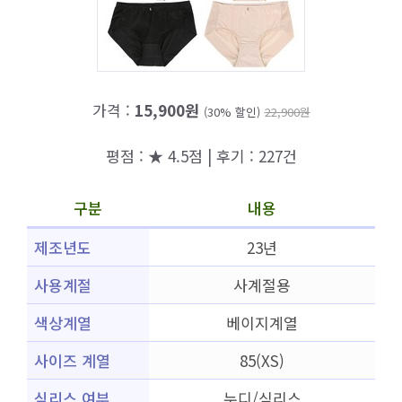
가격 :
15,900원
(30% 할인)
22,900원
평점 : ★ 4.5점 | 후기 : 227건
구분
내용
제조년도
23년
사용계절
사계절용
색상계열
베이지계열
사이즈 계열
85(XS)
심리스 여부
누디/심리스