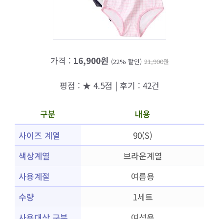
가격 :
16,900원
(22% 할인)
21,900원
평점 : ★ 4.5점 | 후기 : 42건
구분
내용
사이즈 계열
90(S)
색상계열
브라운계열
사용계절
여름용
수량
1세트
사용대상 구분
여성용