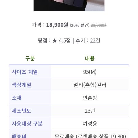
가격 :
18,900원
(20% 할인)
23,900원
평점 : ★ 4.5점 | 후기 : 22건
구분
내용
사이즈 계열
95(M)
색상계열
멀티(혼합)컬러
소재
면혼방
제조년도
23년
사용대상 구분
여성용
배송비
무료배송 (로켓배송 상품 19,800