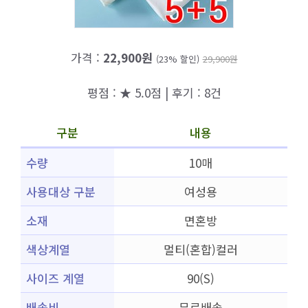
가격 :
22,900원
(23% 할인)
29,900원
평점 : ★ 5.0점 | 후기 : 8건
구분
내용
수량
10매
사용대상 구분
여성용
소재
면혼방
색상계열
멀티(혼합)컬러
사이즈 계열
90(S)
배송비
무료배송