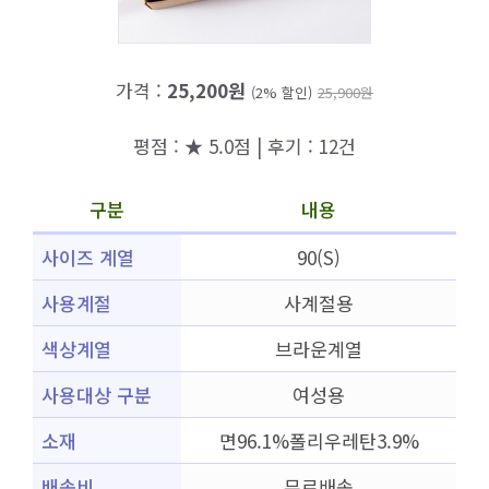
가격 :
25,200원
(2% 할인)
25,900원
평점 : ★ 5.0점 | 후기 : 12건
구분
내용
사이즈 계열
90(S)
사용계절
사계절용
색상계열
브라운계열
사용대상 구분
여성용
소재
면96.1%폴리우레탄3.9%
배송비
무료배송