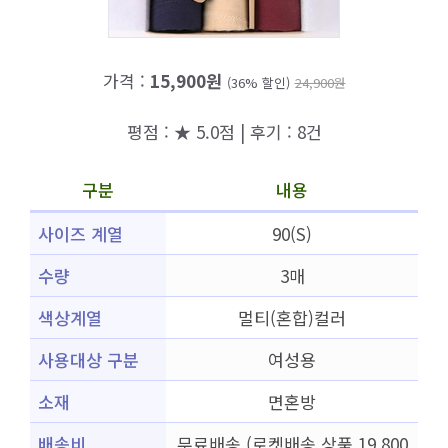
가격 :
15,900원
(36% 할인)
24,900원
평점 : ★ 5.0점 | 후기 : 8건
구분
내용
사이즈 계열
90(S)
수량
3매
색상계열
멀티(혼합)컬러
사용대상 구분
여성용
소재
면혼방
배송비
무료배송 (로켓배송 상품 19,800