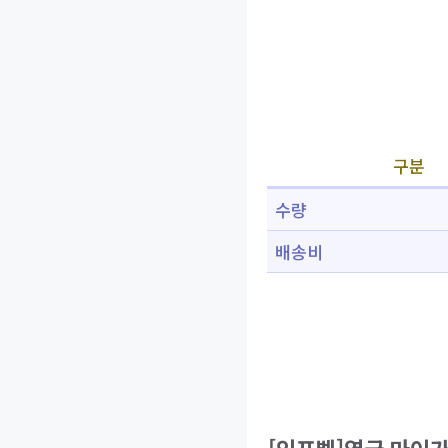
구분
수량
배송비
[인포벨]영국 마이가