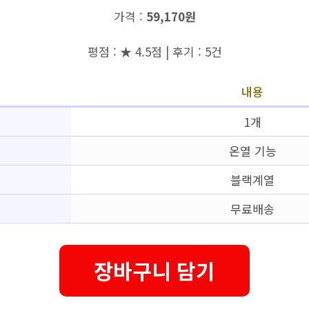
가격 :
59,170원
평점 : ★ 4.5점 | 후기 : 5건
내용
1개
온열 기능
블랙계열
무료배송
장바구니 담기