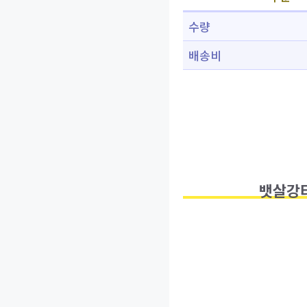
수량
배송비
뱃살강타