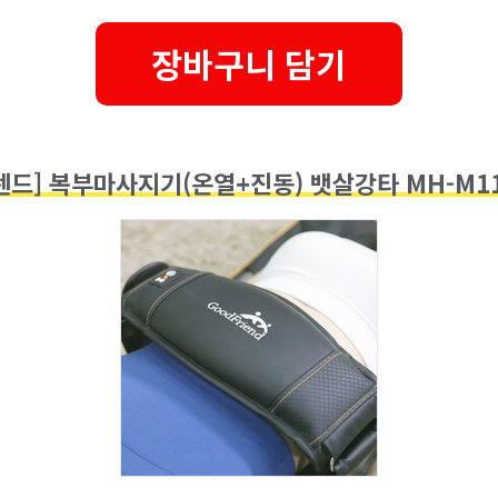
장바구니 담기
렌드] 복부마사지기(온열+진동) 뱃살강타 MH-M11