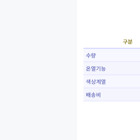
구분
수량
온열기능
색상계열
배송비