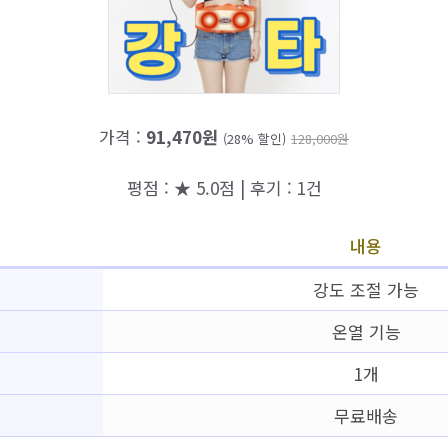
가격 :
91,470원
(28% 할인)
128,000원
평점 : ★ 5.0점 | 후기 : 1건
내용
강도 조절 가능
온열 기능
1개
무료배송